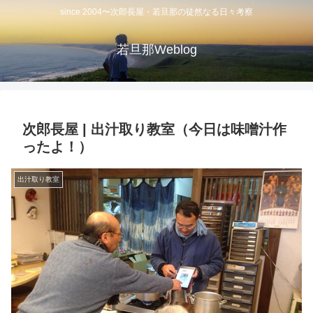
since 2004〜次郎長屋・若旦那の徒然なる日々考察
若旦那Weblog
次郎長屋 | 出汁取り教室（今日は味噌汁作
ったよ！）
出汁取り教室