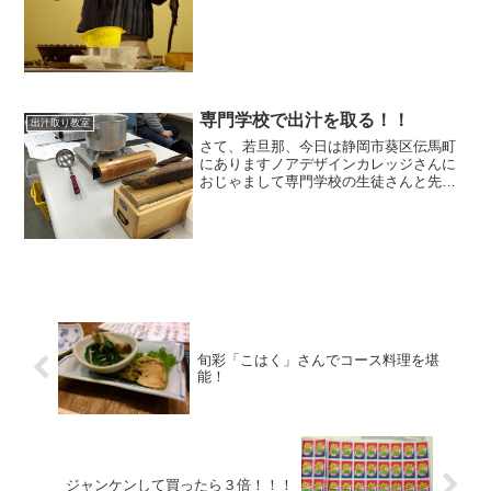
専門学校で出汁を取る！！
出汁取り教室
さて、若旦那、今日は静岡市葵区伝馬町
にありますノアデザインカレッジさんに
おじゃまして専門学校の生徒さんと先生
を前にして出汁取り教室を開催してきま
した！！専門学校の生徒さんというと２
０歳前後！聞いたらちょうど阪神大震災
の時に生まれた世代なんで...
旬彩「こはく」さんでコース料理を堪
能！
ジャンケンして買ったら３倍！！！