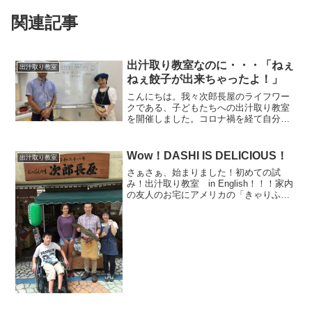
関連記事
出汁取り教室なのに・・・「ねぇ
出汁取り教室
ねぇ餃子が出来ちゃったよ！」
こんにちは。我々次郎長屋のライフワー
クである、子どもたちへの出汁取り教室
を開催しました。コロナ禍を経て自分達
で出汁を作ってもらう久しぶりの完全版
の教室です。小学校２年生から６年生ま
で１１名の参加です。ホワイトボードの
Wow！DASHI IS DELICIOUS！
出汁取り教室
上にある「まある」のマス...
さぁさぁ、始まりました！初めての試
み！出汁取り教室 in English！！！家内
の友人のお宅にアメリカの「きゃりふぉ
るにあ」からホームステイしにきている
グレースさん、１５歳が出汁取り教室に
ご参加いただきました。次男の中学の同
級生の男の子も...