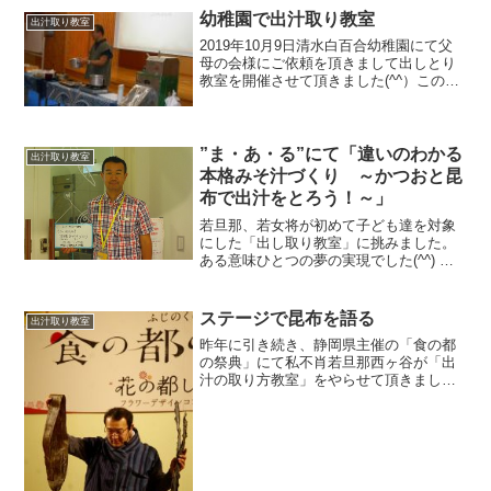
幼稚園で出汁取り教室
出汁取り教室
2019年10月9日清水白百合幼稚園にて父
母の会様にご依頼を頂きまして出しとり
教室を開催させて頂きました(^^）この幼
稚園は3学年が一緒の異年齢保育を行って
いて、とても良い環境の幼稚園です。幼
稚園の先生をしていた家内が異年齢保
育、木のおもち...
”ま・あ・る”にて「違いのわかる
出汁取り教室
本格みそ汁づくり ～かつおと昆
布で出汁をとろう！～」
若旦那、若女将が初めて子ども達を対象
にした「出し取り教室」に挑みました。
ある意味ひとつの夢の実現でした(^^) 若
女将は幼稚園の先生をしていましたし、
私は「先生」というものにとても憧れを
抱いていました。 レジュメは若女将の手
ステージで昆布を語る
出汁取り教室
書き！ まぁか...
昨年に引き続き、静岡県主催の「食の都
の祭典」にて私不肖若旦那西ヶ谷が「出
汁の取り方教室」をやらせて頂きまし
た！約１００人の前、県の偉いお役人様
達がいらっしゃる、、、焼津の鰹節のメ
ーカーさんもいらっしゃる、、（汗そん
な中、若旦那満面の笑みで出...