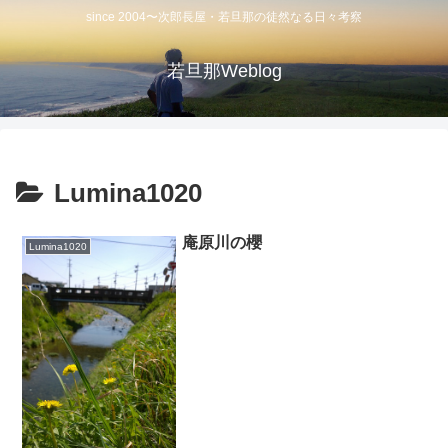
since 2004〜次郎長屋・若旦那の徒然なる日々考察
若旦那Weblog
Lumina1020
庵原川の櫻
Lumina1020