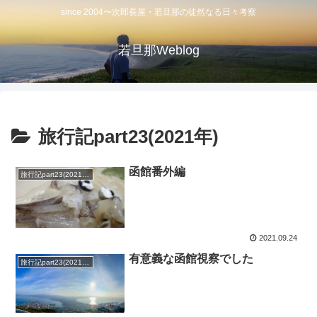
since 2004〜次郎長屋・若旦那の徒然なる日々考察
若旦那Weblog
旅行記part23(2021年)
函館番外編
旅行記part23(2021年)
2021.09.24
有意義な函館視察でした
旅行記part23(2021年)