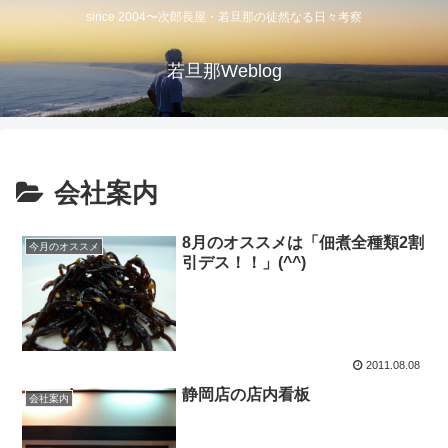
since 2004〜次郎長屋・若旦那の徒然なる日々考察
若旦那Weblog
会社案内
8月のオススメは「佃煮全種類2割
今月のオススメ
引デス！！」(^^)
2011.08.08
静岡店の店内看板
会社案内