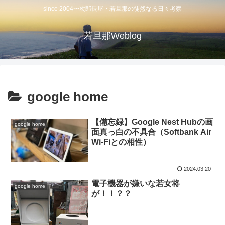
since 2004〜次郎長屋・若旦那の徒然なる日々考察
若旦那Weblog
google home
【備忘録】Google Nest Hubの画
google home
面真っ白の不具合（Softbank Air
Wi-Fiとの相性）
2024.03.20
電子機器が嫌いな若女将
google home
が！！？？