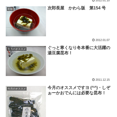
2012.01.10
次郎長屋 かわら版 第154 号
乾物
2012.01.07
ぐっと寒くなり冬本番に大活躍の
今月のオススメ
湯豆腐昆布！
2011.12.15
今月のオススメですヨ (^^)・しぞ
今月のオススメ
ぉーかおでんには必要な昆布！