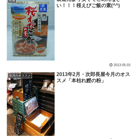
乾物
い！！！桜えびご飯の素(^^)
2013.05.03
2013年2月・次郎長屋今月のオス
今月のオススメ
スメ「本枯れ鰹の粉」