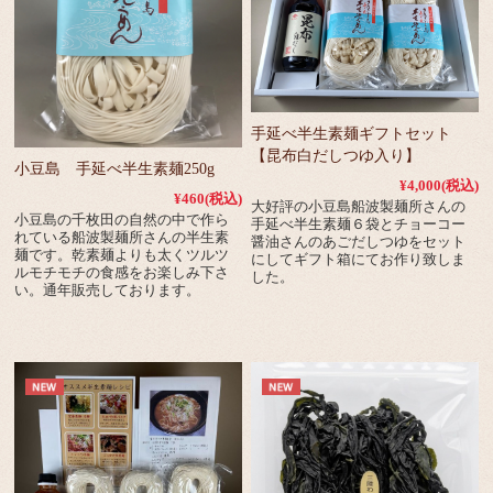
手延べ半生素麺ギフトセット
【昆布白だしつゆ入り】
小豆島 手延べ半生素麺250g
¥4,000
(税込)
¥460
(税込)
大好評の小豆島船波製麺所さんの
小豆島の千枚田の自然の中で作ら
手延べ半生素麺６袋とチョーコー
れている船波製麺所さんの半生素
醤油さんのあごだしつゆをセット
麺です。乾素麺よりも太くツルツ
にしてギフト箱にてお作り致しま
ルモチモチの食感をお楽しみ下さ
した。
い。通年販売しております。