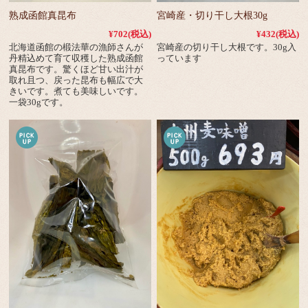
熟成函館真昆布
宮崎産・切り干し大根30g
¥702
(税込)
¥432
(税込)
北海道函館の椴法華の漁師さんが
宮崎産の切り干し大根です。30g入
丹精込めて育て収穫した熟成函館
っています
真昆布です。驚くほど甘い出汁が
取れ且つ、戻った昆布も幅広で大
きいです。煮ても美味しいです。
一袋30gです。