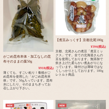
【煮豆みっくす】京都北尾180g
¥594
(税込)
京都、北尾さんの煮豆「煮豆ミッ
クス」です。全ての北海道さんの
がごめ昆布本体・加工なしの昆
豆を使用しております。無添加で
布そのままの葉50g
炊き上げた柔らかい煮あがりにな
っています。味付けは薄味ではな
¥918
(税込)
くしっかりとしております。180g
薄くても、すごい粘り！養殖がご
レトルト商品
め昆布を使用した「がごめ昆布本
体」です。50g入っています。昆布
水にしたり、そのままちぎってお
召し上がり下さい。