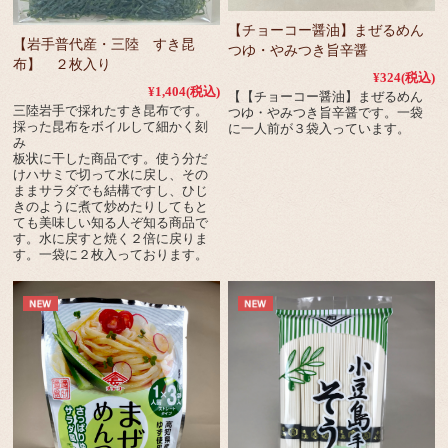
【チョーコー醤油】まぜるめん
【岩手普代産・三陸 すき昆
つゆ・やみつき旨辛醤
布】 ２枚入り
¥324
(税込)
¥1,404
(税込)
【【チョーコー醤油】まぜるめん
三陸岩手で採れたすき昆布です。
つゆ・やみつき旨辛醤です。一袋
採った昆布をボイルして細かく刻
に一人前が３袋入っています。
み
板状に干した商品です。使う分だ
けハサミで切って水に戻し、その
ままサラダでも結構ですし、ひじ
きのように煮て炒めたりしてもと
ても美味しい知る人ぞ知る商品で
す。水に戻すと焼く２倍に戻りま
す。一袋に２枚入っております。