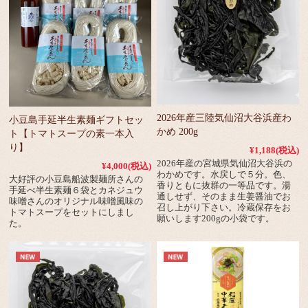
2026年産三陸気仙沼大谷浜産わ
小豆島手延半生素麺ギフトセッ
かめ 200g
ト【トマトスープの素一本入
り】
¥1,188
(税込)
2026年産の宮城県気仙沼大谷浜の
¥4,000
(税込)
わかめです。水戻しで５分。色、
大好評の小豆島船波製麺所さんの
香りともに抜群の一等品です。湯
手延べ半生素麺６袋とカネジュウ
通しせず、そのまま生姜醤油でお
味噌さんのオリジナル味噌風味の
召し上がり下さい。冷蔵保存をお
トマトスープをセットにしまし
願いします200gの小袋です。
た。