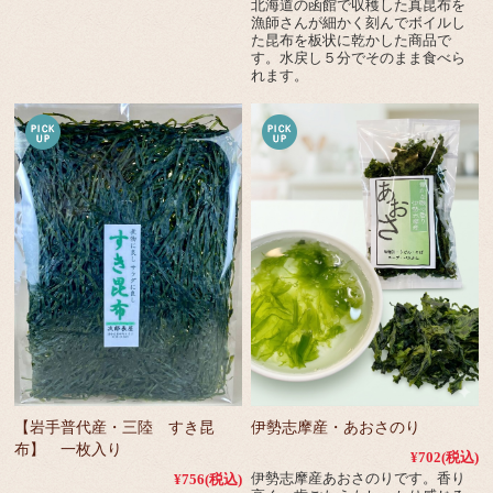
北海道の函館で収穫した真昆布を
漁師さんが細かく刻んでボイルし
た昆布を板状に乾かした商品で
す。水戻し５分でそのまま食べら
れます。
【岩手普代産・三陸 すき昆
伊勢志摩産・あおさのり
布】 一枚入り
¥702
(税込)
伊勢志摩産あおさのりです。香り
¥756
(税込)