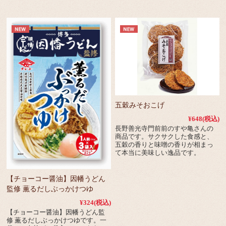
五穀みそおこげ
¥648
(税込)
長野善光寺門前前のすや亀さんの
商品です。サクサクした食感と、
五穀の香りと味噌の香りが相まっ
て本当に美味しい逸品です。
【チョーコー醤油】因幡うどん
監修 薫るだしぶっかけつゆ
¥324
(税込)
【チョーコー醤油】因幡うどん監
修 薫るだしぶっかけつゆです。一