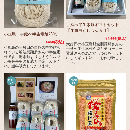
手延べ半生素麺ギフトセット
【昆布白だしつゆ入り】
小豆島 手延べ半生素麺250g
¥4,000
(税込)
¥460
(税込)
大好評の小豆島船波製麺所さんの
小豆島の千枚田の自然の中で作ら
手延べ半生素麺６袋とチョーコー
れている船波製麺所さんの半生素
醤油さんのあごだしつゆをセット
麺です。乾素麺よりも太くツルツ
にしてギフト箱にてお作り致しま
ルモチモチの食感をお楽しみ下さ
した。
い。通年販売しております。