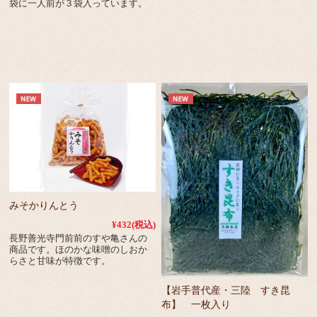
袋に一人前が３袋入っています。
みそかりんとう
¥432
(税込)
長野善光寺門前前のすや亀さんの
商品です。ほのかな味噌のしおか
らさと甘味が特徴です。
【岩手普代産・三陸 すき昆
布】 一枚入り