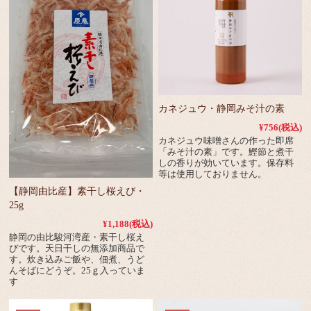
カネジュウ・静岡みそ汁の素
¥756
(税込)
カネジュウ味噌さんの作った即席
「みそ汁の素」です。鰹節と煮干
しの香りが効いています。保存料
等は使用しておりません。
【静岡由比産】素干し桜えび・
25g
¥1,188
(税込)
静岡の由比駿河湾産・素干し桜え
びです。天日干しの無添加商品で
す。炊き込みご飯や、佃煮、うど
んそばにどうぞ。25ｇ入っていま
す