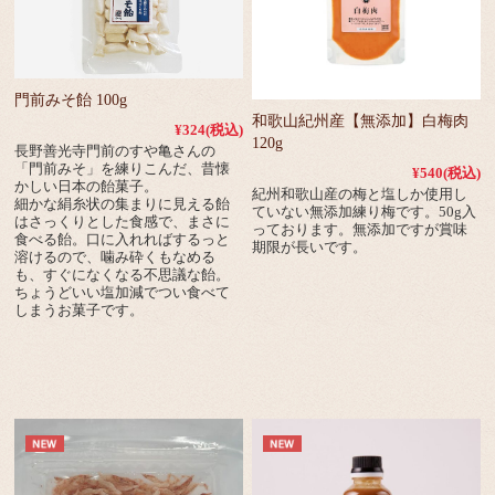
門前みそ飴 100g
和歌山紀州産【無添加】白梅肉
¥324
(税込)
120g
長野善光寺門前のすや亀さんの
「門前みそ」を練りこんだ、昔懐
¥540
(税込)
かしい日本の飴菓子。
紀州和歌山産の梅と塩しか使用し
細かな絹糸状の集まりに見える飴
ていない無添加練り梅です。50g入
はさっくりとした食感で、まさに
っております。無添加ですが賞味
食べる飴。口に入れればするっと
期限が長いです。
溶けるので、噛み砕くもなめる
も、すぐになくなる不思議な飴。
ちょうどいい塩加減でつい食べて
しまうお菓子です。