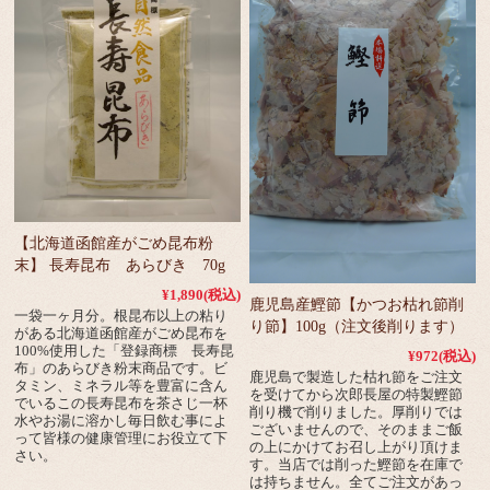
【北海道函館産がごめ昆布粉
末】 長寿昆布 あらびき 70g
¥1,890
(税込)
鹿児島産鰹節【かつお枯れ節削
一袋一ヶ月分。根昆布以上の粘り
り節】100g（注文後削ります）
がある北海道函館産がごめ昆布を
100%使用した「登録商標 長寿昆
¥972
(税込)
布」のあらびき粉末商品です。ビ
鹿児島で製造した枯れ節をご注文
タミン、ミネラル等を豊富に含ん
を受けてから次郎長屋の特製鰹節
でいるこの長寿昆布を茶さじ一杯
削り機で削りました。厚削りでは
水やお湯に溶かし毎日飲む事によ
ございませんので、そのままご飯
って皆様の健康管理にお役立て下
の上にかけてお召し上がり頂けま
さい。
す。当店では削った鰹節を在庫で
は持ちません。全てご注文があっ