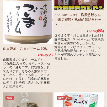
SBS Soleいいね・横原悠毅さん
ご来店鰹節と熟成函館昆布セッ
ト
¥1,674
(税込)
２０２５年４月１日放送されたSBS
静岡放送の「Soleいいね」で横原悠
毅さんが実際に召し上がった
鰹節とキュンなセリフでゲットし
山田製油 ごまクリーム 100g
た熟成函館昆布のセットです。こ
ちらが実際のプレゼント商品とな
¥702
(税込)
りました。
山田製油のごまクリームです。
100g瓶に入っています。ベストセ
ラーの「練りゴマ」に粗糖をいれ
てあります。もちろん無添加で
す。パンに塗っても良し、アイス
にかけても良し、和食の胡麻和え
に使えばお子様も喜ぶ甘い胡麻和
えが出来ます。