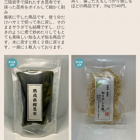
高く、歯ごたえもしっかり感じる
三陸岩手で採れたすき昆布です。
ほどの商品です。30gで540円。
採った昆布をボイルして細かく刻
み
板状に干した商品です。使う分だ
けハサミで切って水に戻し、その
ままサラダでも結構ですし、ひじ
きのように煮て炒めたりしてもと
ても美味しい知る人ぞ知る商品で
す。水に戻すと焼く２倍に戻りま
す。一袋に１枚入っております。