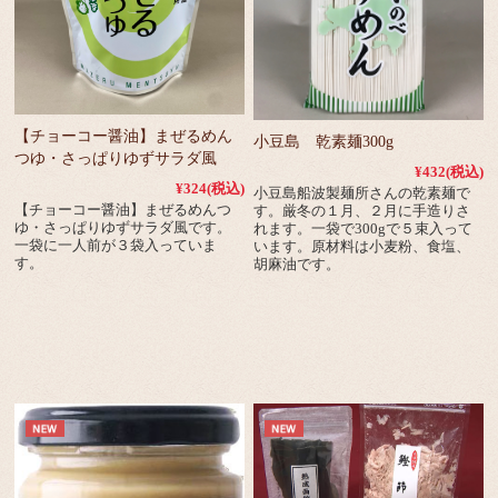
【チョーコー醤油】まぜるめん
小豆島 乾素麺300g
つゆ・さっぱりゆずサラダ風
¥432
(税込)
¥324
(税込)
小豆島船波製麺所さんの乾素麺で
【チョーコー醤油】まぜるめんつ
す。厳冬の１月、２月に手造りさ
ゆ・さっぱりゆずサラダ風です。
れます。一袋で300gで５束入って
一袋に一人前が３袋入っていま
います。原材料は小麦粉、食塩、
す。
胡麻油です。