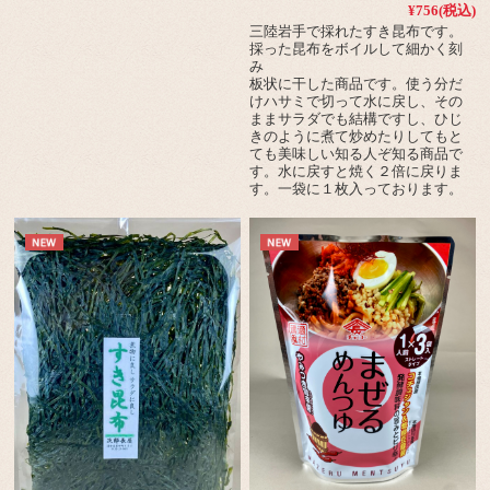
¥756
(税込)
三陸岩手で採れたすき昆布です。
採った昆布をボイルして細かく刻
み
板状に干した商品です。使う分だ
けハサミで切って水に戻し、その
ままサラダでも結構ですし、ひじ
きのように煮て炒めたりしてもと
ても美味しい知る人ぞ知る商品で
す。水に戻すと焼く２倍に戻りま
す。一袋に１枚入っております。