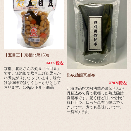
【五目豆】京都北尾150g
¥432
(税込)
京都、北尾さんの煮豆「五目豆」
です。無添加で炊き上げた柔らか
熟成函館真昆布
い煮あがりになっています。味付
けは薄味ではなくしっかりとして
¥702
(税込)
おります。150gレトルト商品
北海道函館の椴法華の漁師さんが
丹精込めて育て収穫した熟成函館
真昆布です。驚くほど甘い出汁が
取れ且つ、戻った昆布も幅広で大
きいです。煮ても美味しいです。
一袋30gです。