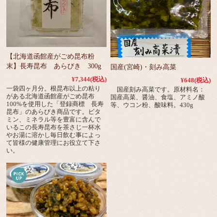
【北海道函館産がごめ昆布粉
末】長寿昆布 あらびき 300g
国産(宮崎)・刻み高菜
¥7,344
(税込)
¥648
(税込)
一袋四ヶ月分。根昆布以上の粘り
国産刻み高菜です。原材料名：
がある北海道函館産がごめ昆布
国産高菜、醤油、食塩、アミノ酸
100%を使用した「登録商標 長寿
等、ウコン粉、酸味料。430g
昆布」のあらびき商品です。ビタ
ミン、ミネラル等を豊富に含んで
いるこの長寿昆布を茶さじ一杯水
やお湯に溶かし毎日飲む事によっ
て皆様の健康管理にお役立て下さ
い。