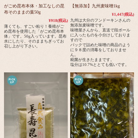
がごめ昆布本体・加工なしの昆
【無添加】九州麦味噌1kg
布そのままの葉50g
¥1,447
(税込)
九州は大分のフンドーキンさんの
¥918
(税込)
無添加麦味噌です。
薄くても、すごい粘り！養殖がご
味噌屋さんから、直送で段ボール
め昆布を使用した「がごめ昆布本
に入ったものを小分けしておりま
体」です。50g入っています。昆布
すので
水にしたり、そのままちぎってお
パックで詰めた味噌の商品のよう
召し上がり下さい。
に９８度の消毒をしておりませ
ん。
糀菌が生きたままです。
塩分は10.7%ととても低いです。