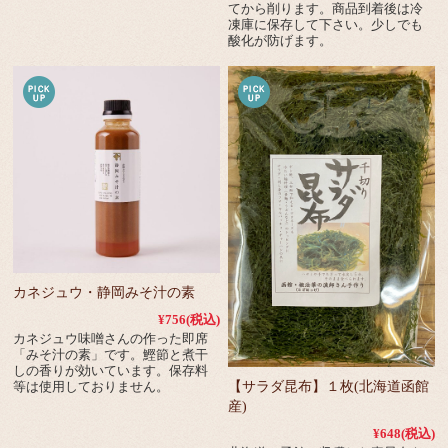
てから削ります。商品到着後は冷
凍庫に保存して下さい。少しでも
酸化が防げます。
カネジュウ・静岡みそ汁の素
¥756
(税込)
カネジュウ味噌さんの作った即席
「みそ汁の素」です。鰹節と煮干
しの香りが効いています。保存料
等は使用しておりません。
【サラダ昆布】１枚(北海道函館
産)
¥648
(税込)