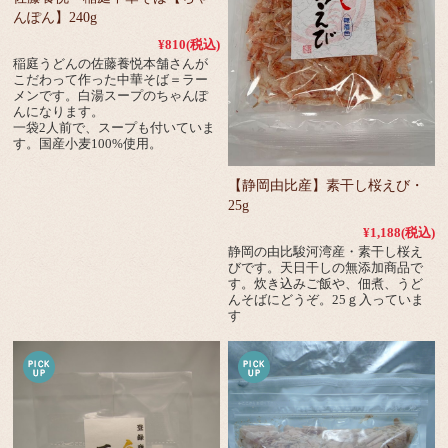
んぽん】240g
¥810
(税込)
稲庭うどんの佐藤養悦本舗さんが
こだわって作った中華そば＝ラー
メンです。白湯スープのちゃんぽ
んになります。
一袋2人前で、スープも付いていま
す。国産小麦100%使用。
【静岡由比産】素干し桜えび・
25g
¥1,188
(税込)
静岡の由比駿河湾産・素干し桜え
びです。天日干しの無添加商品で
す。炊き込みご飯や、佃煮、うど
んそばにどうぞ。25ｇ入っていま
す