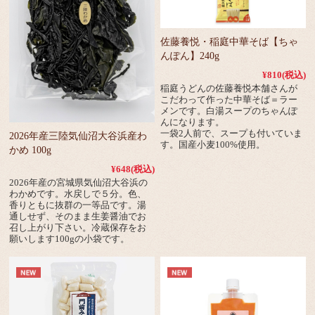
佐藤養悦・稲庭中華そば【ちゃ
んぽん】240g
¥810
(税込)
稲庭うどんの佐藤養悦本舗さんが
こだわって作った中華そば＝ラー
メンです。白湯スープのちゃんぽ
んになります。
一袋2人前で、スープも付いていま
2026年産三陸気仙沼大谷浜産わ
す。国産小麦100%使用。
かめ 100g
¥648
(税込)
2026年産の宮城県気仙沼大谷浜の
わかめです。水戻しで５分。色、
香りともに抜群の一等品です。湯
通しせず、そのまま生姜醤油でお
召し上がり下さい。冷蔵保存をお
願いします100gの小袋です。