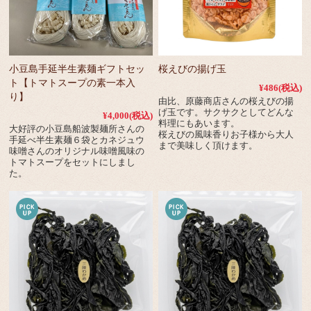
小豆島手延半生素麺ギフトセッ
桜えびの揚げ玉
ト【トマトスープの素一本入
¥486
(税込)
り】
由比、原藤商店さんの桜えびの揚
げ玉です。サクサクとしてどんな
¥4,000
(税込)
料理にもあいます。
大好評の小豆島船波製麺所さんの
桜えびの風味香りお子様から大人
手延べ半生素麺６袋とカネジュウ
まで美味しく頂けます。
味噌さんのオリジナル味噌風味の
トマトスープをセットにしまし
た。