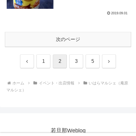
2019.09.01
次のページ
前
次
1
2
3
5
へ
へ
ホーム
イベント・出店情報
いはらマルシェ（庵原
マルシェ）
若旦那Weblog