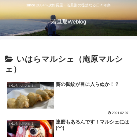
since 2004〜次郎長屋・若旦那の徒然なる日々考察
若旦那Weblog
いはらマルシェ（庵原マルシ
ェ）
葵の御紋が目に入らぬか！？
いはらマルシェ（庵原マルシェ）
2021.02.07
達磨もあるんです！マルシェには
いはらマルシェ（庵原マルシェ）
(^^)