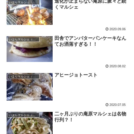
進化が止まらない庵原に脈々と続
いはらマルシェ（庵原マルシェ）
くマルシェ
2020.09.06
田舎でアンバターパンケーキなん
いはらマルシェ（庵原マルシェ）
てお洒落すぎる！！
2020.08.02
アヒージョトースト
いはらマルシェ（庵原マルシェ）
2020.07.05
二ヶ月ぶりの庵原マルシェは名物
いはらマルシェ（庵原マルシェ）
行列？！