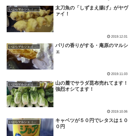
太刀魚の「しずまえ揚げ」がヤヴ
いはらマルシェ（庵原マルシェ）
ァイ！
2019.12.01
パリの香りがする・庵原のマルシ
いはらマルシェ（庵原マルシェ）
ェ
2019.11.03
山の麓でサラダ昆布売れてます！
いはらマルシェ（庵原マルシェ）
強烈オシてます！
2019.10.06
キャベツが５０円でレタスは１０
いはらマルシェ（庵原マルシェ）
０円