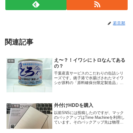
若旦那
関連記事
え〜？！イワシにトロなんてある
乾物
の？
千葉産直サービスのこだわりの缶詰シリ
ーズです。銚子港で水揚げされたマイワ
シが原料の「原料確保分限定製造品」で
す。 ですから、どこか別の産地のものを
使ってまでも生産するという生半可な事
ではないのですっ！！もちろん無添加の
缶詰です。喜界島の粗糖...
外付けHDDを購入
日々考察
以前SNSには投稿したのですが、マック
のバックアップはTime Machineを利用し
ています。そのバックアップ先は物理的
なディスクじゃないとダメなんですね。
なので、SSDを購入してそれに日々バッ