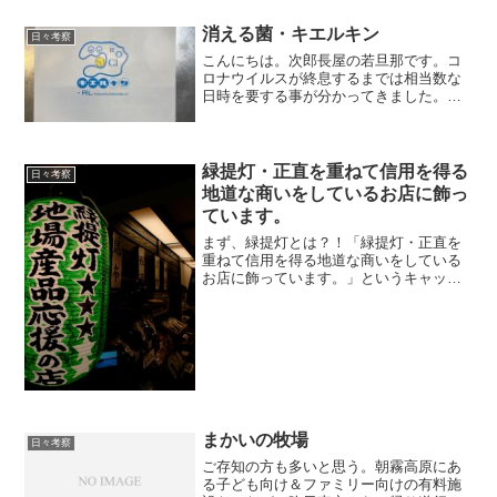
クアップしていました。先日、義理の妹
家族が来...
消える菌・キエルキン
日々考察
こんにちは。次郎長屋の若旦那です。コ
ロナウイルスが終息するまでは相当数な
日時を要する事が分かってきました。ま
だまだ分かってない事も多く不安でなり
ませんが生きてゆく上で、また商売して
ゆく上で必要なものはあります。まず
は、マスクや、消毒液など営...
緑提灯・正直を重ねて信用を得る
日々考察
地道な商いをしているお店に飾っ
ています。
まず、緑提灯とは？！「緑提灯・正直を
重ねて信用を得る地道な商いをしている
お店に飾っています。」というキャッチ
フレーズと共に今全国の居酒屋や料理屋
さん、食料品店に広がっている運動で
す。私の下手な説明よりこちらの本家本
元をご覧下さい。何と？！始...
まかいの牧場
日々考察
ご存知の方も多いと思う。朝霧高原にあ
る子ども向け＆ファミリー向けの有料施