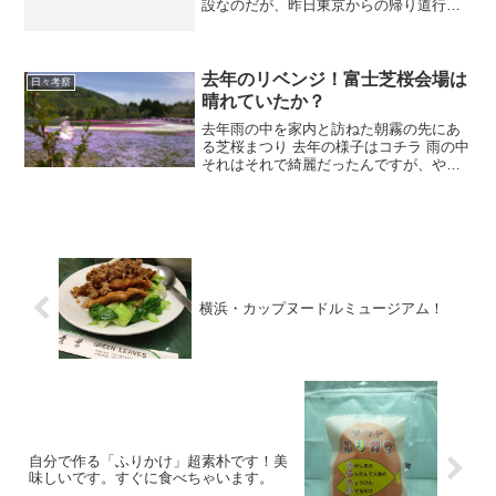
設なのだが、昨日東京からの帰り道行っ
てきました。「まかい」→「馬飼い（う
まかい）」からきているようです。ラン
チのバイキングが1500円で美味かった。
ブラックペッパー入り...
去年のリベンジ！富士芝桜会場は
日々考察
晴れていたか？
去年雨の中を家内と訪ねた朝霧の先にあ
る芝桜まつり 去年の様子はコチラ 雨の中
それはそれで綺麗だったんですが、やっ
ぱ晴れないとね！富士山も見えない
し、、、。 で、晴れたけど、、、、 富士
山はちょっと霞んでいました(^^;;; 手前の
桜は「御殿...
横浜・カップヌードルミュージアム！
自分で作る「ふりかけ」超素朴です！美
味しいです。すぐに食べちゃいます。