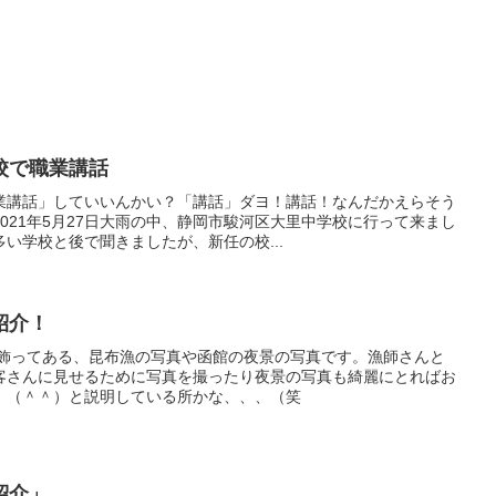
校で職業講話
業講話」していいんかい？「講話」ダヨ！講話！なんだかえらそう
2021年5月27日大雨の中、静岡市駿河区大里中学校に行って来まし
い学校と後で聞きましたが、新任の校...
紹介！
に飾ってある、昆布漁の写真や函館の夜景の写真です。漁師さんと
客さんに見せるために写真を撮ったり夜景の写真も綺麗にとればお
！（＾＾）と説明している所かな、、、（笑
紹介」