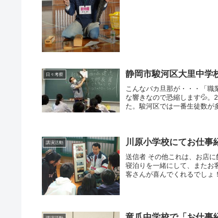
静岡市駿河区大里中学
日々考察
こんなバカ旦那が・・・「職
な響きなので恐縮します💦。
た。駿河区では一番生徒数が多
川原小学校にてお仕事
講演活動
送信者 その他これは、お店
寝泊りを一緒にして、またお
客さんが喜んでくれるでしょ
竜爪中学校で「お仕事
講演活動