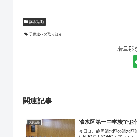
講演活動
子供達への取り組み
若旦那
関連記事
清水区第一中学校でお
講演活動
今日は、静岡清水区の清水区
はNPO法人SOHO・アット