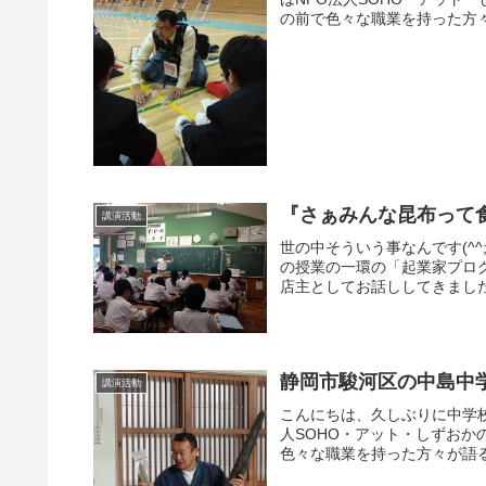
の前で色々な職業を持った方々
『さぁみんな昆布って
講演活動
世の中そういう事なんです(^^
の授業の一環の「起業家プロ
店主としてお話ししてきました
静岡市駿河区の中島中
講演活動
こんにちは、久しぶりに中学
人SOHO・アット・しずお
色々な職業を持った方々が語る