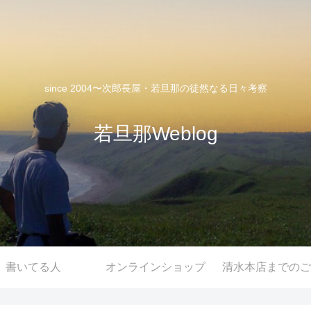
since 2004〜次郎長屋・若旦那の徒然なる日々考察
若旦那Weblog
書いてる人
オンラインショップ
清水本店までのご