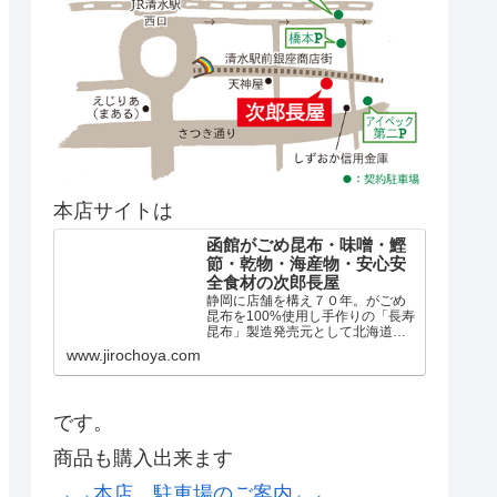
本店サイトは
函館がごめ昆布・味噌・鰹
節・乾物・海産物・安心安
全食材の次郎長屋
静岡に店舗を構え７０年。がごめ
昆布を100%使用し手作りの「長寿
昆布」製造発売元として北海道の
厳選した天然出し昆布、煮昆布、
www.jirochoya.com
真昆布、羅臼昆布、日高昆布はも
とより、全国の乾物や美味しいも
のを取り揃え「良い食品づくりの
会」の協力店として安心安全...
です。
商品も購入出来ます
→→本店、駐車場のご案内←←