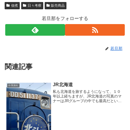
佃煮
日々考察
販売商品
若旦那をフォローする
若旦那
関連記事
JR北海道
出張旅紀
私も北海道を旅するようになって、１０
年以上経ちますが、JR北海道の写真のマ
ナーはJRグループの中でも最高だといつ
も思います。みどりの窓口で嫌な印象を
受けた事が一度もありません。また、乗
務員さんも愛想もいいし、「我々は観光
で生きている」という...