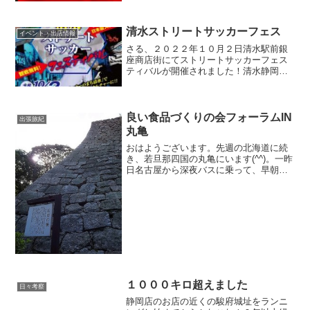
清水ストリートサッカーフェス
イベント・出店情報
さる、２０２２年１０月２日清水駅前銀
座商店街にてストリートサッカーフェス
ティバルが開催されました！清水静岡で
は、有名なアラジンさんが運営をされて
下さりスポンサーも沢山とって頂いてお
客さんも沢山来場されました。商店街で
サッカーなんてやって大丈...
良い食品づくりの会フォーラムIN
出張旅紀
丸亀
おはようございます。先週の北海道に続
き、若旦那四国の丸亀にいます(^^)。一昨
日名古屋から深夜バスに乗って、早朝丸
亀に到着！そのまま、丸亀城と讃岐うど
んのツアーに参加！丸亀城って、とても
立派な石垣で有名なんですね。ホント綺
麗でした。天守もこ...
１０００キロ超えました
日々考察
静岡店のお店の近くの駿府城址をランニ