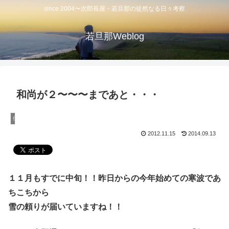
since 2004〜次郎長屋・若旦那の徒然なる日々考察
若旦那Weblog
和尚が２〜〜〜まであと・・・
佃煮
2012.11.15
2014.09.13
１１月もすでに中旬！！昨日からの今年始めての寒波であ
ちこちから
雪の頼りが届いていますね！！