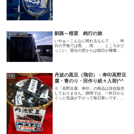
釧路～根室 鈍行の旅
旅行記！part11
いやぁ～こんなに晴れるなんて、、、昨
日の予報では雨、、雨、、、ところがど
っこい、寝台の窓からは朝日が燦燦
と！！！こりゃ～最高の撮影日和じゃな
いかって、、、若旦那仕事じゃない
の？？？まぁ、それはさておき、上記の
写真は厚岸という牡蠣で有名な所で...
丹波の黒豆（飛切）・寿印高野豆
乾物
腐・青のり・田作り続々入荷(^^
※「高野豆腐 寿印」の商品は現在販売
しておりません。静岡では、一昨日から
ぐっと気温が下がって毎日寒いです。や
はり、寒くなると「あぁ暮れの食材を買
わなきゃ！！」という心理状態になるの
かどうかわかりませんけど、お客様は
続々とご来店頂いております...