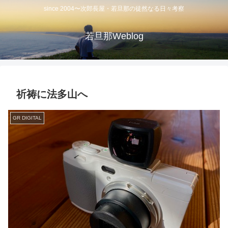
since 2004〜次郎長屋・若旦那の徒然なる日々考察
若旦那Weblog
祈祷に法多山へ
GR DIGITAL