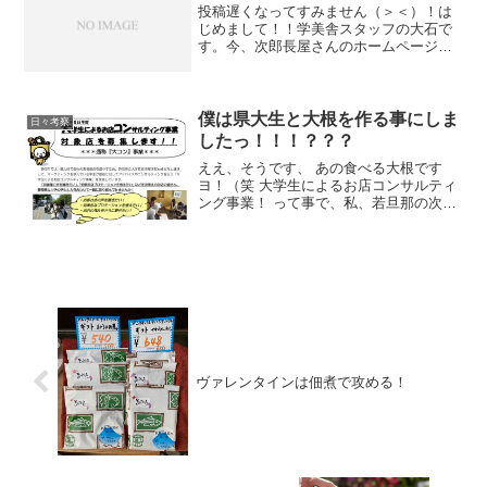
投稿遅くなってすみません（＞＜）！は
じめまして！！学美舎スタッフの大石で
す。今、次郎長屋さんのホームページを
作らせていただいてるんですが、１から
ホームページを作るのはなかなか大変な
事だったんですね。作ってみて実感しま
した。次郎長屋さんっぽい...
僕は県大生と大根を作る事にしま
日々考察
したっ！！！？？？
ええ、そうです、 あの食べる大根です
ヨ！（笑 大学生によるお店コンサルティ
ング事業！ って事で、私、若旦那の次郎
長屋が対象店となりまして、今年１２月
までの長丁場を県大生がコンサルする事
になったのです！！ 通称！「大コン」 本
当は若旦那、、、...
ヴァレンタインは佃煮で攻める！