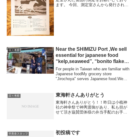
ます。 今回、測定室さんから発行されて
おります「測定室だより」に寄稿文を！
とお願いされたので 誠に恥ずかしいです
が、下記文章を書かせて頂きました。ご
笑覧下さいませ。 あ...
Near the SHIMIZU Port ,We sell
日々考察
essential for japanese food
“kelp,seaweed”, “bonito flakes”
and “shiitake mushrooms”.
For people in Taiwan who are familiar with
Japanese foodMy grocery store
"Jirochoya" serves Japanese food.We
sell essent...
東海軒さんありがとう
日々考察
東海軒さんありがとう！！昨日は小梳神
社の神幸祭で神輿渡御があり、私も担が
せて頂き協賛団体様の弁当手配のお手伝
いをしました。一昨年の神幸祭でも、御
幸町が当番町という事もありお弁当の手
配をお願いしたのです。 神輿は宮出し、
宮入りと氏子の担ぎ手が...
初投稿です
学美舎スタッフ