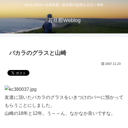
since 2004〜次郎長屋・若旦那の徒然なる日々考察
若旦那Weblog
バカラのグラスと山崎
2007.11.23
友達に頂いたバカラのグラスをいきつけのバーに預かって
もらうことにしました。
山崎の18年と12年。う～～ん、なかなか良いですな。