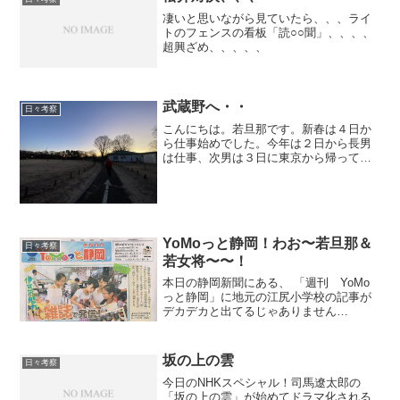
凄いと思いながら見ていたら、、、ライ
トのフェンスの看板「読○○聞」、、、、
超興ざめ、、、、、
武蔵野へ・・
日々考察
こんにちは。若旦那です。新春は４日か
ら仕事始めでした。今年は２日から長男
は仕事、次男は３日に東京から帰って来
るって事で若女将の実家には７日に帰省
しました(^^)。初日は義妹家族も集まり１
０名の宴会で、盛り上がりました。姪っ
子の持ってきたカー...
YoMoっと静岡！わお〜若旦那＆
日々考察
若女将〜〜！
本日の静岡新聞にある、 「週刊 YoMo
っと静岡」に地元の江尻小学校の記事が
デカデカと出てるじゃありません
か！！！ こりゃ素晴しい！！ 静岡市立江
尻小学校は本年度よりコミュニティスク
ール研究校の指定を受けていて 地域とと
坂の上の雲
日々考察
もにある学校づくりを...
今日のNHKスペシャル！司馬遼太郎の
「坂の上の雲」が始めてドラマ化される