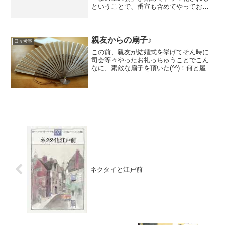
ということで、番宣も含めてやっており
ました。う～ん、やっぱ司馬遼太郎は凄
い！東大阪市の記念館に一度行かなきゃ
だめだな、、、
親友からの扇子♪
日々考察
この前、親友が結婚式を挙げてそん時に
司会等々やったお礼っちゅうことでこん
なに、素敵な扇子を頂いた(^^)！何と屋号
入り！汗っかきの若旦那なので、超嬉し
い
ネクタイと江戸前