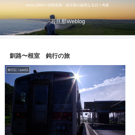
since 2004〜次郎長屋・若旦那の徒然なる日々考察
若旦那Weblog
釧路〜根室 鈍行の旅
旅行記！part11