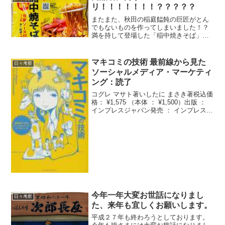
て動きがあって最高で...
リ！！！！！！！？？？？？
またまた、秋田の稲庭饂飩の巨匠がとん
でもないものを作ってしまいました！？
満を持して登場した「稲中焼きそば」で
す。これ、麺が凄い！！この麺は秋田の
稲庭うどんの職人の佐藤養悦さんが作っ
た中華麺なんです！ その麺を短くカット
マキコミの技術 最前線から見た
日々考察
して焼きそば用になっ...
ソーシャルメディア・マーケティ
ング：読了
コグレ マサト著いしたに まさき著税込価
格： ¥1,575 （本体 ： ¥1,500）出版 ：
インプレスジャパン発売 ： インプレスコ
ミュニケーションズサイズ ： １９ｃｍ /
２２３ｐISBN ： 978-4-8443-2958-9発
行...
今年一年大変お世話になりまし
日々考察
た、来年も宜しくお願いします。
平成２７年も終わろうとしております。