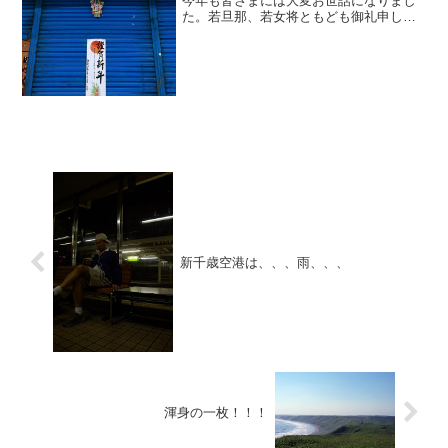
今年も皆さまには大変お世話になりまし
た。若旦那、若女将ともども御礼申し上
げます。来年の歳男、申年の若旦那と戌
年の若女将の犬猿の仲ではございますが
店頭にて、色々な催事場にて皆さまを幸
せにする食品販売とサービ...
新千歳空港は、、、雨、、、
渾身の一枚！！！