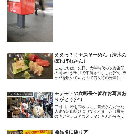
ええっ？！ナスそーめん（清水の
日々考察
ぽれぽれさん）
こんにちは。先日、大学時代の吹奏楽部
の同級生が出張で来清されました(^^)。ラ
ッパを吹いていたので若女将の先輩にな
ります！そうです！若女将はトランペッ
トを吹いていました(^^)。（私はフルー
ト）同級生のラッパはとっても上手だっ
モテモテの次郎長〜皆様お写真あ
イベント・出店情報
たのですが・・...
りがとう(^^)
二日目。噂を聞きつけ、昔娘さんだった
人達が沢山駆けつけてくれました（爆そ
の他アマチュアカメラマンさんからもご
提供頂きました(^^)。ありがとうございま
す。この写真はフォーカス顔にあって
て、手前にかさした指がちょっとボケて
商品名に偽りア
日々考察