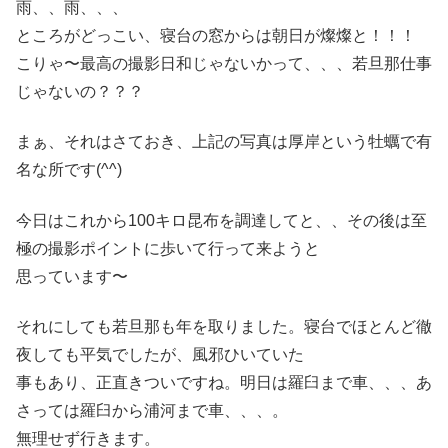
雨、、雨、、、
ところがどっこい、寝台の窓からは朝日が燦燦と！！！
こりゃ〜最高の撮影日和じゃないかって、、、若旦那仕事
じゃないの？？？
まぁ、それはさておき、上記の写真は厚岸という牡蠣で有
名な所です(^^)
今日はこれから100キロ昆布を調達してと、、その後は至
極の撮影ポイントに歩いて行って来ようと
思っています〜
それにしても若旦那も年を取りました。寝台でほとんど徹
夜しても平気でしたが、風邪ひいていた
事もあり、正直きついですね。明日は羅臼まで車、、、あ
さっては羅臼から浦河まで車、、、。
無理せず行きます。