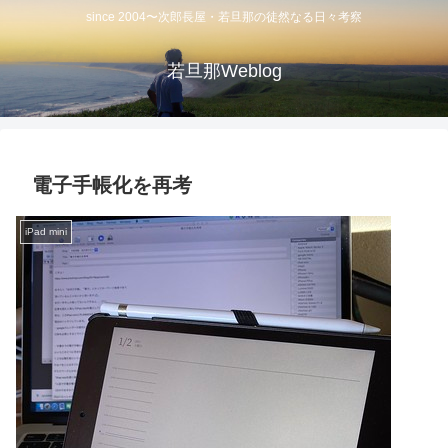
since 2004〜次郎長屋・若旦那の徒然なる日々考察
若旦那Weblog
電子手帳化を再考
iPad mini