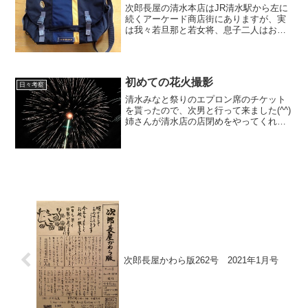
次郎長屋の清水本店はJR清水駅から左に
続くアーケード商店街にありますが、実
は我々若旦那と若女将、息子二人はお店
には住んでいません。 そこから、歩いて
２分程の所に住んでいます。となると、
当然自転車で家や他の商店を行ったり来
たりする訳ですね。 ...
初めての花火撮影
日々考察
清水みなと祭りのエプロン席のチケット
を貰ったので、次男と行って来ました(^^)
姉さんが清水店の店閉めをやってくれる
ってんで、５時半には既にシートを敷い
て場所を確保！ ビール呑みながら花火を
待ちました。私、花火撮影は人生初め
て、、、。 ※ク...
次郎長屋かわら版262号 2021年1月号