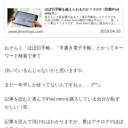
ほぼ日手帳を超えられるのか？その3（到着iPad
mini５）
皆さんに大変反響のある？！電子手帳化シリーズ３です。
今回は到着したiPad miniの開封の儀を中心に・・・笑。と
いう事は？！そうです。iPad mini５購入に踏み切りまし
た。まぁ、色々と背中を押してくれた方々がいらっしゃる
のも事実ですが...
2019.04.10
www.jirochoya.com
おそらく「ほぼ日手帳」「手書き電子手帳」とかってキー
ワード検索で来て
頂いているんじゃないかと思います💦。
まだ一年半しか経ってないんですねぇ、、(^^;;;
記事を読むと勇んでiPad miniを購入している自分が恥ず
かしい（笑。
記事を読んで頂ければわかりますが、要はアナログのほぼ