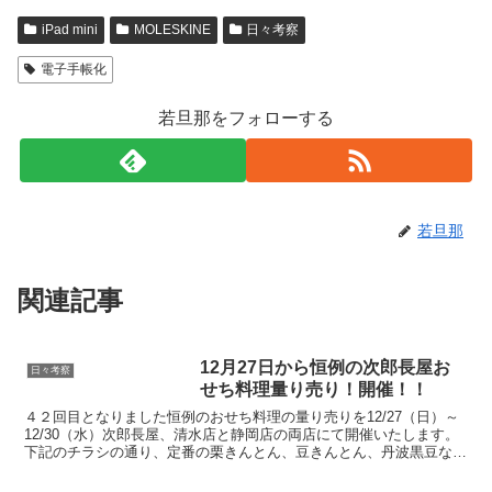
iPad mini
MOLESKINE
日々考察
電子手帳化
若旦那をフォローする
若旦那
関連記事
12月27日から恒例の次郎長屋お
日々考察
せち料理量り売り！開催！！
４２回目となりました恒例のおせち料理の量り売りを12/27（日）～
12/30（水）次郎長屋、清水店と静岡店の両店にて開催いたします。
下記のチラシの通り、定番の栗きんとん、豆きんとん、丹波黒豆など
を100ｇからお量りいたします。また、築地から...