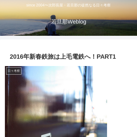
since 2004〜次郎長屋・若旦那の徒然なる日々考察
若旦那Weblog
2016年新春鉄旅は上毛電鉄へ！PART1
日々考察