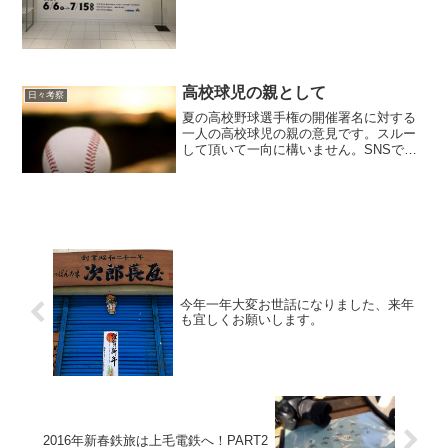
高校球児の親として
日々考察
夏の高校野球選手権の開催署名に対する
一人の高校球児の親の意見です。スルー
して頂いて一向に構いません。SNSで夏
の高校野球選手権の開催署名をお願いす
るサイトが散見されます。令和元年の高
校球児の数である、143867人の署名を目
指すとかいてあり...
今年一年大変お世話になりました、来年
も宜しくお願いします。
2016年新春鉄旅は上毛電鉄へ！PART2