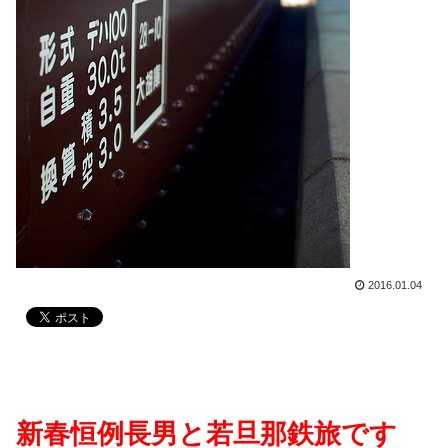
2016.01.04
新春恒例長男と若旦那鉄旅です