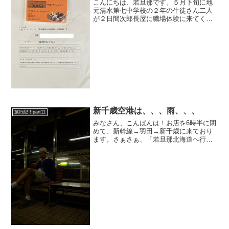
こんにちは、若旦那です。５月下旬に地
元清水第七中学校の２年の生徒さん二人
が２日間次郎長屋に職場体験に来てくれ
ました(^^)。初日は接客も声掛けもたどた
どしかったけど、立派にレジも打って
「いらっしゃいませ〜」「ありがとうご
ざいました〜」と慣れ...
新千歳空港は、、、雨、、、
旅行記！part11
みなさん、こんばんは！お店を6時半に閉
めて、新幹線→羽田→新千歳に来ており
ます。さぁさぁ、「若旦那北海道へ行く
Part11」の始まりです(^^)これから、12時
前出発の寝台急行「まりも」に乗車し
て、一路釧路へ！その後、鈍行で根室に
は朝8時過...