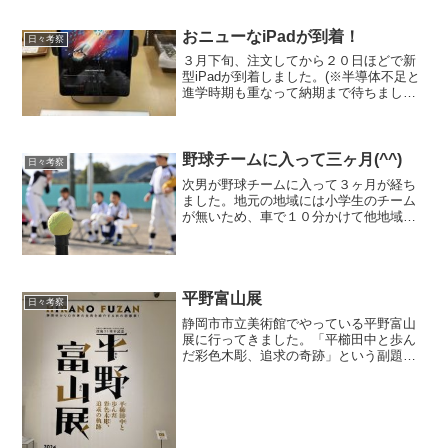
おニューなiPadが到着！
日々考察
３月下旬、注文してから２０日ほどで新
型iPadが到着しました。(※半導体不足と
進学時期も重なって納期まで待ちまし
た）エアレジを導入した時に購入し５年
使用しiPad Proの電源が入らなくなり店
舗でのキャッシュレス決済には欠かせな
いタブレット...
野球チームに入って三ヶ月(^^)
日々考察
次男が野球チームに入って３ヶ月が経ち
ました。地元の地域には小学生のチーム
が無いため、車で１０分かけて他地域の
チームに入団！ちょうど同じ小学校の６
年生の先輩が入っていた事もあり９月か
らちょっとお試ししてました。 人数が少
ない事情はサッカーも野...
平野富山展
日々考察
静岡市市立美術館でやっている平野富山
展に行ってきました。「平櫛田中と歩ん
だ彩色木彫、追求の奇跡」という副題が
付いていました。この平野さん何と？！
私と同じ清水区江尻東の生まれです。
（昔の江尻町）で、彩色木彫って聞いた
事も無かったのですがよく「...