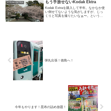
もう手放せないKodak Ektra
KODAK-EKTRA
Kodak Extraを購入して半年。なかなか使
い倒せてないような気がしますが、じっ
くりと写真を撮りたいなぁ〜。という時
には必ず持ち歩いています。先日、仕事
の合間を見つけ家内と駿府城址公園に桜
を見てきました。Kodak Extraはアイフ
ォ...
弾丸出張！徳島へ！
今年もやります！昆布の詰め放題！