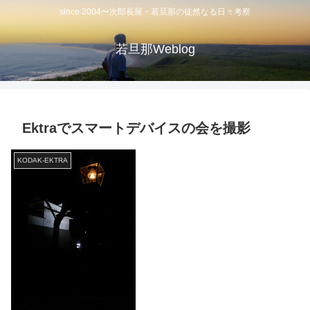
since 2004〜次郎長屋・若旦那の徒然なる日々考察
若旦那Weblog
Ektraでスマートデバイスの会を撮影
KODAK-EKTRA