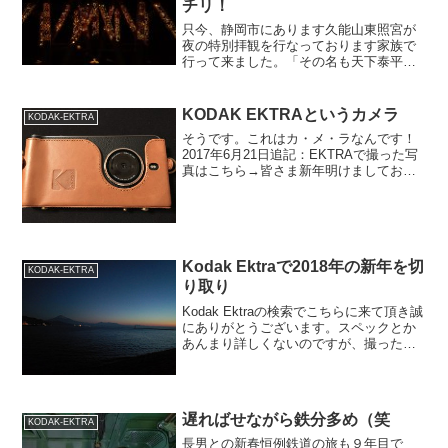
チリ！
只今、静岡市にあります久能山東照宮が
夜の特別拝観を行なっております家族で
行って来ました。「その名も天下泰平の
竹あかり」日本平山頂からの往復ロープ
ウェイチケットと、東照宮の拝観料、博
物館の入場料がセットになっています。
KODAK EKTRAというカメラ
KODAK-EKTRA
若女将曰く「前売り券を買...
そうです。これはカ・メ・ラなんです！
2017年6月21日追記：EKTRAで撮った写
真はこちら→皆さま新年明けましておめ
でとうございます。年末に新しいガジェ
ットを購入しました。自分でも買うなん
てツユとも思わなかったですが、、ガジ
ェット仲間が例...
Kodak Ektraで2018年の新年を切
KODAK-EKTRA
り取り
Kodak Ektraの検索でこちらに来て頂き誠
にありがとうございます。スペックとか
あんまり詳しくないのですが、撮った写
真をアップします。今回は全て撮って出
しです。設定はマクロ、ポートレート、
ランドスケープのいずれかです。こちら
だけ、マニュ...
遅ればせながら鉄分多め（笑
KODAK-EKTRA
長男との新春恒例鉄道の旅も９年目で