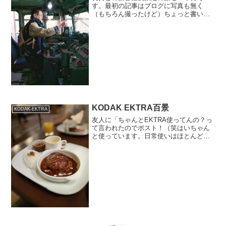
す。最初の記事はブログに写真も無く
（もちろん撮ったけど）ちょっと書いて
ある程度ですね。最初は銚子電鉄に行っ
たんですね。（その後２回リベンジして
ますけど、、、）青梅線、わたらせ渓
谷、鉄博、秩父鉄道、上毛、いす...
KODAK EKTRA百景
KODAK-EKTRA
友人に「ちゃんとEKTRA使ってんの？っ
て言われたのでポスト！（笑はいちゃん
と使っています。日常使いはほとんど
iPhone7Plusですがランチなどお出かけの
場合はektra率が高くなりますね(^^)清水
区蒲原にあるbloomさんのプレート...