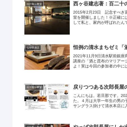
西ヶ谷建志著：百二十
出汁取り教室
2015年2月23日 記念す
室を開催しました！※正確に
して私と、家内が呼ばれたんです
恒例の清水まちゼミ「
なが田酒店
2021年11月9日清水駅前
講座の「酒と昆布のマリアー
よ！実は今回の参加者の中には
戻りつつある次郎長屋
出汁取り教室
こんにちは。若旦那です。20
た。４月は大学一年生の男の子
サングラス掛けて清水本店に入
やっぱ次郎長屋にしか