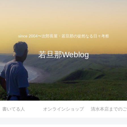
since 2004〜次郎長屋・若旦那の徒然なる日々考察
若旦那Weblog
書いてる人
オンラインショップ
清水本店までのご