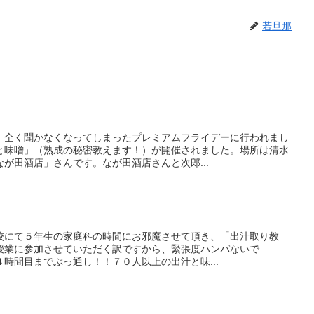
若旦那
、全く聞かなくなってしまったプレミアムフライデーに行われまし
と味噌」（熟成の秘密教えます！）が開催されました。場所は清水
が田酒店」さんです。なが田酒店さんと次郎...
小学校にて５年生の家庭科の時間にお邪魔させて頂き、「出汁取り教
授業に参加させていただく訳ですから、緊張度ハンパないで
時間目までぶっ通し！！７０人以上の出汁と味...