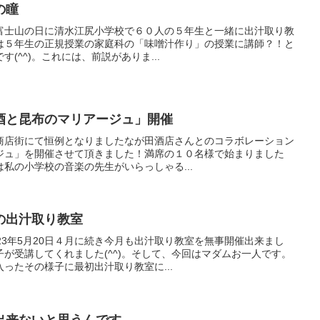
の瞳
べき富士山の日に清水江尻小学校で６０人の５年生と一緒に出汁取り教
は５年生の正規授業の家庭科の「味噌汁作り」の授業に講師？！と
(^^)。これには、前説がありま...
酒と昆布のマリアージュ」開催
銀座商店街にて恒例となりましたなが田酒店さんとのコラボレーション
ジュ」を開催させて頂きました！満席の１０名様で始まりました
私の小学校の音楽の先生がいらっしゃる...
の出汁取り教室
23年5月20日４月に続き今月も出汁取り教室を無事開催出来まし
が受講してくれました(^^)。そして、今回はマダムお一人です。
ったその様子に最初出汁取り教室に...
出来ないと思うんです