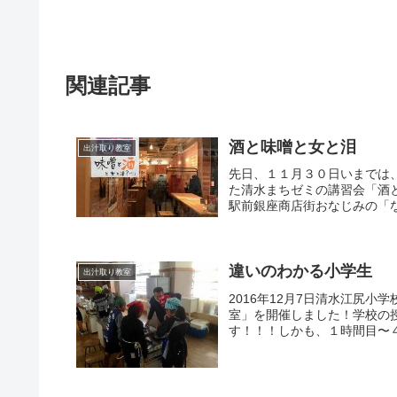
関連記事
酒と味噌と女と泪
出汁取り教室
先日、１１月３０日いまでは
た清水まちゼミの講習会「酒
駅前銀座商店街おなじみの「な
違いのわかる小学生
出汁取り教室
2016年12月7日清水江尻
室」を開催しました！学校の
す！！！しかも、１時間目〜４