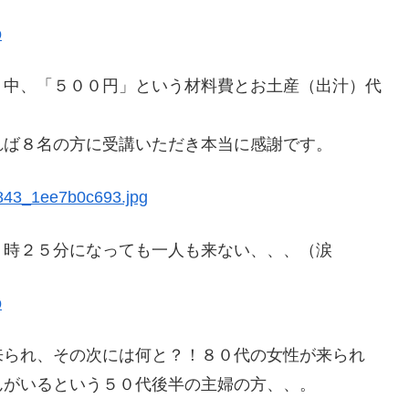
う中、「５００円」という材料費とお土産（出汁）代
れば８名の方に受講いただき本当に感謝です。
０時２５分になっても一人も来ない、、、（涙
来られ、その次には何と？！８０代の女性が来られ
んがいるという５０代後半の主婦の方、、。