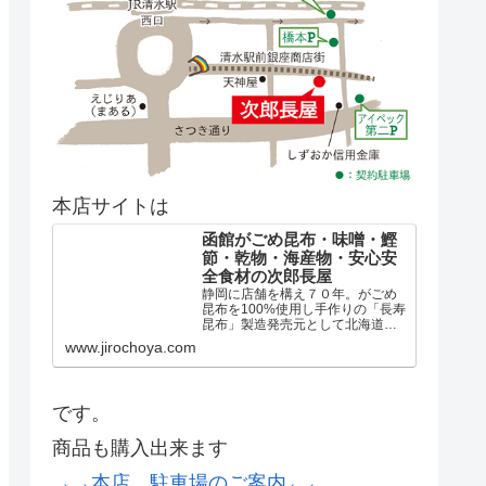
本店サイトは
函館がごめ昆布・味噌・鰹
節・乾物・海産物・安心安
全食材の次郎長屋
静岡に店舗を構え７０年。がごめ
昆布を100%使用し手作りの「長寿
昆布」製造発売元として北海道の
厳選した天然出し昆布、煮昆布、
www.jirochoya.com
真昆布、羅臼昆布、日高昆布はも
とより、全国の乾物や美味しいも
のを取り揃え「良い食品づくりの
会」の協力店として安心安全...
です。
商品も購入出来ます
→→本店、駐車場のご案内←←