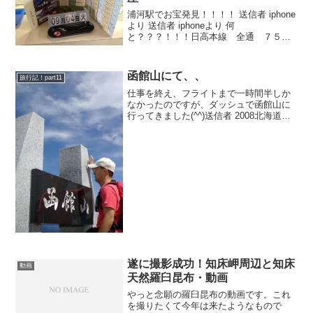
浦河駅でお宝発見！！！！ 送信者 iphone
より 送信者 iphoneより 何
と？？？！！！日高本線 全通 ７５周
年 記念入場券！！！ 凄い！！！凄過ぎ
る！！！ 送信者 iphoneより 『今日は鉄
道でお見えですよね！』っちゅう事で こ
函館山にて、、
旅行記！part11
ん...
仕事を終え、フライトまで一時間半しか
なかったのですが、ダッシュで函館山に
行ってきました(^^)送信者 2008北海道写
真送信者 2008北海道写真
遂に撮影成功！知床岬周辺と知床
動画
天然羅臼昆布・動画
やっと念願の羅臼昆布の動画です。これ
を撮りたくて今年は来たようなもので