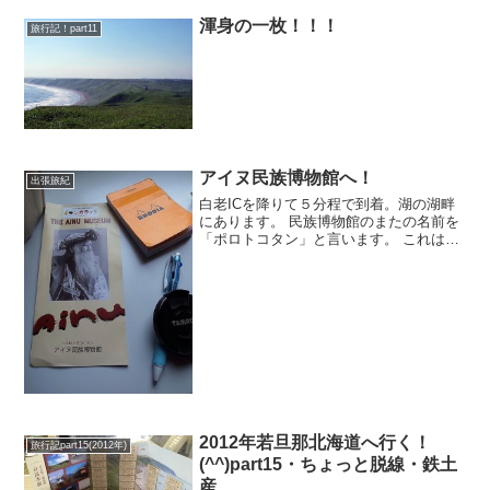
いなところ）に行ってきました。今回ど
うしても行きたか...
渾身の一枚！！！
旅行記！part11
アイヌ民族博物館へ！
出張旅紀
白老ICを降りて５分程で到着。湖の湖畔
にあります。 民族博物館のまたの名前を
「ポロトコタン」と言います。 これは
「大きい、湖の、集落」という意味です
ね。 ちなみに、「羅臼」は「これ以上行
く所のない、、、」という意味です。 一
番有名な札幌だっ...
2012年若旦那北海道へ行く！
旅行記part15(2012年)
(^^)part15・ちょっと脱線・鉄土
産