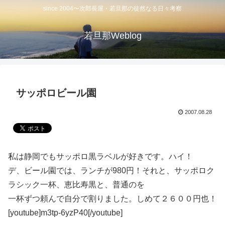
since 2004〜次郎長屋・若旦那の徒然なる日々考察
若旦那Weblog
サッポロビール園
2007.08.28
私は静岡でもサッポロ黒ラベルが好きです。ハイ！
デ、ビール園では、ランチが980円！それと、サッポロク
ラシック一杯、恵比寿黒と、普通のを
一杯ずつ頼んで自分で割りました。しめて２６００円也！
[youtube]m3tp-6yzP40[/youtube]