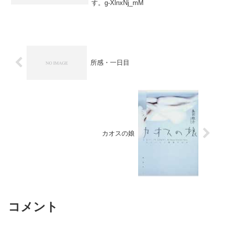
す。g-XlnxNj_mM
所感・一日目
カオスの娘
コメント