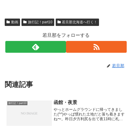
動画
旅行記！part10
若旦那北海道へ行く！
若旦那をフォローする
若旦那
関連記事
函館・夜景
旅行記！part10
やっとホームグラウンドに帰ってきまし
た(^^)やっぱ慣れた土地だと落ち着きます
ね〜。昨日夕方利尻を出て夜11時に札幌
へ到着！そのままホテルで寝て今日は、
札幌開拓記念館と開拓の村（明治村みた