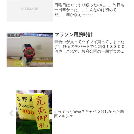
日曜日はぐっすり眠ったのに、、昨日も
一日辛かった、、こんなのは初めて
だ、、歳かなぁ～～～
マラソン用腕時計
日々考察
気合いが入ってツイツイ買ってしまった
(^^;;;静岡のデパートで１割引！８３００
円也！これで、駿府公園の一周ずつのラ
ップが計れるぞ！
えっ？もう完売？キャベツ欲しかった庵
原マルシェ