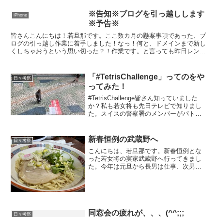
※告知※ブログを引っ越しします
iPhone
※予告※
皆さんこんにちは！若旦那です。ここ数カ月の懸案事項であった、ブ
ログの引っ越し作業に着手しました！なっ！何と、ドメインまで新し
くしちゃおうという思い切った？！作業です。と言っても昨日レンタ
ルサーバーを契約してからちょうど丸１日で大体のデータの...
「#TetrisChallenge」ってのをや
日々考察
ってみた！
#TetrisChallenge皆さん知っていました
か？私も若女将も先日テレビで知りまし
た。スイスの警察署のメンバーがパトカ
ーの中身を全部並べて上から写真を撮っ
たのが最初のようですね。それが世界的
に波及したようです。で、次郎長屋でも
新春恒例の武蔵野へ
日々考察
やってみ...
こんにちは、若旦那です。新春恒例とな
った若女将の実家武蔵野へ行ってきまし
た。今年は元旦から長男は仕事、次男は
５日に名古屋へと帰っていきましたし私
は４日からお店を開けたので６日と７日
に行ってきました。都合上、先に祖母祖
父達のお墓へ！高尾と八王...
同窓会の疲れが、、、(^^;;;
日々考察