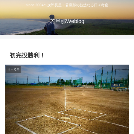
since 2004〜次郎長屋・若旦那の徒然なる日々考察
若旦那Weblog
初完投勝利！
日々考察