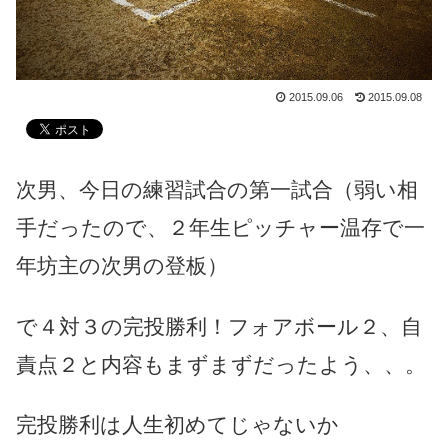
2015.09.06
2015.09.08
次男、今日の練習試合の第一試合（弱い相
手だったので、２年生ピッチャー温存で一
年坊主の次男の登板）
で４対３の完投勝利！フォアボール２、自
責点２と内容もまずまずだったよう、、。
完投勝利は人生初めてじゃないか