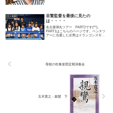
谷繁監督を最後に見たの
日々考察
は・・・・
名古屋弾丸ツアー PART2です(^^)。
PART1はこちらのページです。ベンチツ
アーに当選した次男はドランゴンズギャ
ルと一緒にベンチ裏などを回ったそうで
す。そこには、選手はもちろんのこと、
談笑する谷繁監督も！！？？次男曰
く、、、「とてもユ...
母校の吹奏楽団定期演奏会
五木寛之：親鸞 下