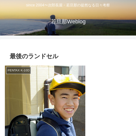
since 2004〜次郎長屋・若旦那の徒然なる日々考察
若旦那Weblog
最後のランドセル
PENTAX K-10D