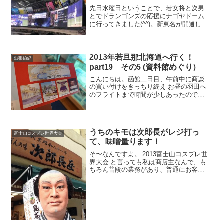
先日水曜日ということで、若女将と次男
とでドランゴンズの応援にナゴヤドーム
に行ってきました(^^)。新東名が開通して
からというもの本当にスムーズに行ける
ようになりましたね。新東名は清水を過
ぎたあたりから制限速度が110キロになっ
ているので本当...
2013年若旦那北海道へ行く！
出張旅紀
part19 その5 (資料館めぐり）
こんにちは。函館二日目、午前中に商談
の買い付けをきっちり終え お昼の羽田へ
のフライトまで時間が少しあったので、
函館市文学館と函館市北方民族資料館に
行って来ました。 以前も一度行った事が
あるのですが、文学館と、北方資料館は
時間が経った所で絶...
うちのキモは次郎長がレジ打っ
富士山コスプレ世界大会
て、味噌量ります！
そ〜なんですよ。 2013富士山コスプレ世
界大会 と言っても私は商店主なんで、も
ちろん普段の業務があり、普通にお客さ
んも来るし、発送処理も しなきゃいけな
いんです。 さてさて前回のブログエント
リーに続き、カツラをつけていざ出陣！
お店までは...