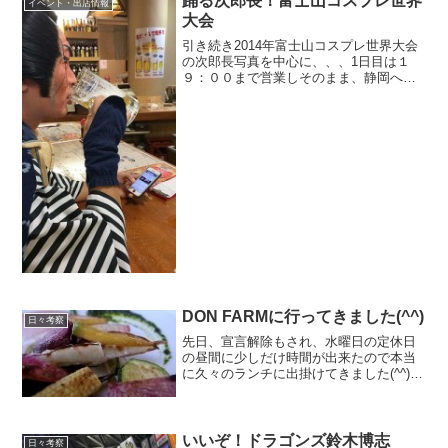
踊る次郎長！富士山コスプレ世界
イベント・出店情報
大会
引き続き2014年富士山コスプレ世界大会
の次郎長写真を中心に、、、1日目は１
９：００まで営業しそのまま、静岡へ！
実は11/8（土）は静岡では「おまちバ
ル」だったんですね〜。すぐに大村バー
で一杯！！小上がりに上がるときはまさ
に「草鞋を脱ぐ」で...
DON FARMに行ってきました(^^)
日々考察
先日、宣言解除もされ、水曜日の定休日
の昼間に少しだけ時間が出来たので本当
に久々のランチに出掛けてきました(^^)若
女将が事前にチェックしていた久能街道
のDON FARM さんです。私は全く知りま
せんでしたが、テレビで紹介された事も
あり新店舗...
いいぞ！ドラゴンズ鈴木博志
日々考察