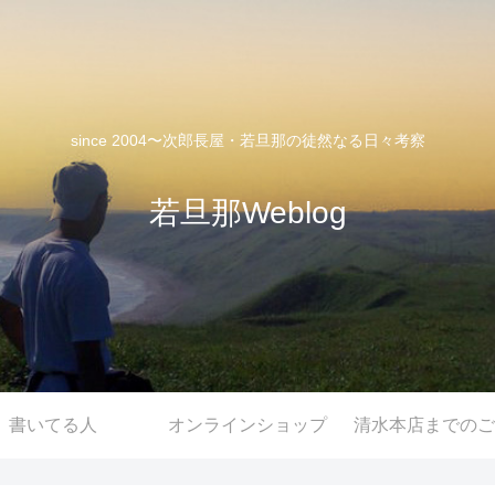
since 2004〜次郎長屋・若旦那の徒然なる日々考察
若旦那Weblog
書いてる人
オンラインショップ
清水本店までのご