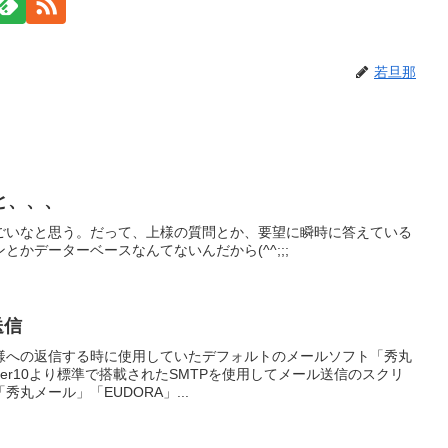
若旦那
と、、、
ごいなと思う。だって、上様の質問とか、要望に瞬時に答えている
かデーターベースなんてないんだから(^^;;;
送信
様への返信する時に使用していたデフォルトのメールソフト「秀丸
aker10より標準で搭載されたSMTPを使用してメール送信のスクリ
丸メール」「EUDORA」...