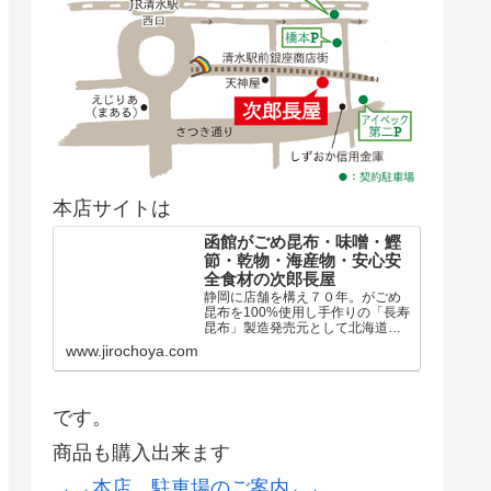
本店サイトは
函館がごめ昆布・味噌・鰹
節・乾物・海産物・安心安
全食材の次郎長屋
静岡に店舗を構え７０年。がごめ
昆布を100%使用し手作りの「長寿
昆布」製造発売元として北海道の
厳選した天然出し昆布、煮昆布、
www.jirochoya.com
真昆布、羅臼昆布、日高昆布はも
とより、全国の乾物や美味しいも
のを取り揃え「良い食品づくりの
会」の協力店として安心安全...
です。
商品も購入出来ます
→→本店、駐車場のご案内←←