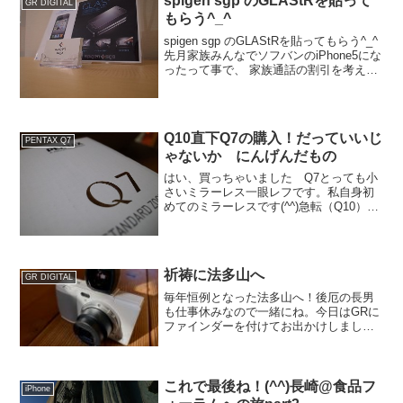
spigen sgp のGLAStRを貼って
GR DIGITAL
もらう^_^
spigen sgp のGLAStRを貼ってもらう^_^
先月家族みんなでソフバンのiPhone5にな
ったって事で、 家族通話の割引を考えれ
ばここ数年はソフバンから転出しないだ
ろう＝ずっとiPhoneだよね！ ってこと
で、 静岡散歩さんのこ...
Q10直下Q7の購入！だっていいじ
PENTAX Q7
ゃないか にんげんだもの
はい、買っちゃいました Q7とっても小
さいミラーレス一眼レフです。私自身初
めてのミラーレスです(^^)急転（Q10）直
下SONYのQX100の購入を途中でキャン
セルして、こちらのカメラを購入しまし
た。QX100はアメリカで使われている方
のブ...
祈祷に法多山へ
GR DIGITAL
毎年恒例となった法多山へ！後厄の長男
も仕事休みなので一緒にね。今日はGRに
ファインダーを付けてお出かけしまし
た。振り返ると、上記全部メルカリ
で・・・ｗ。全部で３万してませんが、
未だ現役です。コンデジはもうこれで十
分ですなぁ、、。iPhone...
これで最後ね！(^^)長崎@食品フ
iPhone