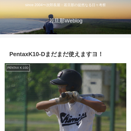
since 2004〜次郎長屋・若旦那の徒然なる日々考察
若旦那Weblog
PentaxK10-Dまだまだ使えますヨ！
PENTAX K-10D