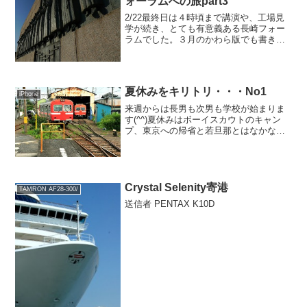
ォーラムへの旅part3
2/22最終日は４時頃まで講演や、工場見
学が続き、とても有意義ある長崎フォー
ラムでした。３月のかわら版でも書きま
すが、心ある食品の生産者のメーカーさ
ん達は「原料を自ら作る」所まで来てい
ます。特に「米」。東北の一の蔵さんと
いう酒屋さんはすでに...
夏休みをキリトリ・・・No1
iPhone
来週からは長男も次男も学校が始まりま
す(^^)夏休みはボーイスカウトのキャン
プ、東京への帰省と若旦那とはなかなか
遊べなかったけど、夏休み中の風景を切
り取ってみました。まずは、うちの定番
富士マリンプール！ここは国一バイパス
の吉原近くで降りてす...
Crystal Selenity寄港
TAMRON AF28-300/
送信者 PENTAX K10D