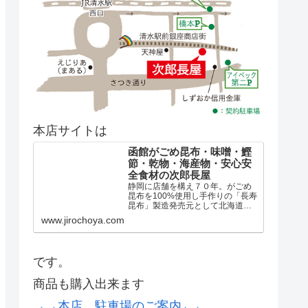
本店サイトは
函館がごめ昆布・味噌・鰹
節・乾物・海産物・安心安
全食材の次郎長屋
静岡に店舗を構え７０年。がごめ
昆布を100%使用し手作りの「長寿
昆布」製造発売元として北海道の
厳選した天然出し昆布、煮昆布、
www.jirochoya.com
真昆布、羅臼昆布、日高昆布はも
とより、全国の乾物や美味しいも
のを取り揃え「良い食品づくりの
会」の協力店として安心安全...
です。
商品も購入出来ます
→→本店、駐車場のご案内←←