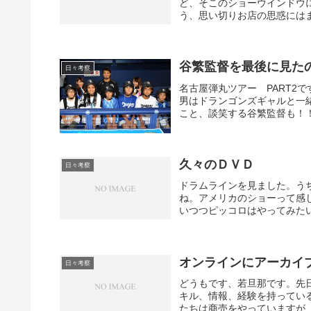
ど、そこのショーウインドウ
う、思い切りお店の思惑にはま
谷繁監督を最後に見た
日々考察
名古屋弾丸ツアー PART2で
男はドランゴンズギャルと一
こと、談笑する谷繁監督も！！
久々のＤＶＤ
日々考察
ドラムラインを見ました。う
ね。アメリカのショーって感
いつつピッコロはやってみた
オンラインにアーカイ
日々考察
どうもです、若旦那です。先
キル、情報、経験を持ってい
たちは商売をやっていますが、