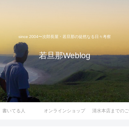
since 2004〜次郎長屋・若旦那の徒然なる日々考察
若旦那Weblog
書いてる人
オンラインショップ
清水本店までのご