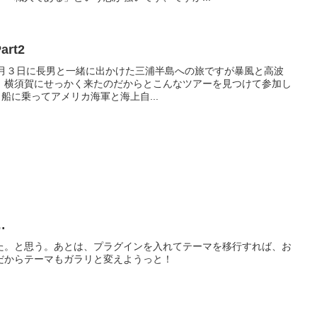
rt2
;;１月３日に長男と一緒に出かけた三浦半島への旅ですが暴風と高波
、横須賀にせっかく来たのだからとこんなツアーを見つけて参加し
！船に乗ってアメリカ海軍と海上自...
…
た。と思う。あとは、プラグインを入れてテーマを移行すれば、お
だからテーマもガラリと変えようっと！