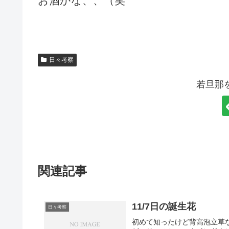
お酒かな、、（笑
日々考察
若旦那
関連記事
11/7日の誕生花
日々考察
初めて知ったけど背高泡立草な