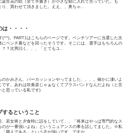
に誕生花の絵（全て手書き）が小さな額に入れて売っていた。も
り、買わせて頂きました。ええ、、奥ちゃ...
のは・・・・
す(^^)。PART1はこちらのページです。ベンチツアーに当選した次
緒にベンチ裏などを回ったそうです。そこには、選手はもちろんの
？？次男曰く、、、「とてもユ...
ちのかみさん、パーカッションやってました、、、。確かに凄いよ
じです。あれは吹奏楽じゃぁなくてブラスバンドなんだよね（と言
いと思っている私です)
ブするということ
日、若女将と夕食時に話をしていて、、「将来はやっぱ専門的なス
るのが一番強いよね」というニュアンスの事を話してました。※私
「職人である」という志が強いです、ですか...