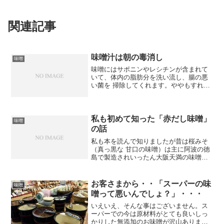
関連記事
味噌汁は朝の毒消し
味噌
味噌にはサポニンやレシチンが含まれて
いて、体内の脂肪分を洗い流し、腸の悪
い菌を 掃除してくれます。ややもすれば
味噌汁は敬遠されがちだけれども伝統的
なヘルシー食品として見直してください
(^^)。
私も初めて知った「赤だし味噌」
味噌
の話
私も本を読んで知りましたが昔は桜みそ
（真っ黒な 甘口の味噌）は主に阿波の徳
島で製造されいったん大阪天満の味噌問
屋に 運ばれて大阪天満の桜味噌として全
国の割烹店に出荷されていました。 これ
が通常の「赤だし」と呼ばれて広く利用
お客さまから・・「スーパーの味
味噌
され親しまれました...
噌って悪いんでしょ？」・・・
いえいえ、そんな事はございません。ス
ーパーでの今は原材料がとても良いしっ
かりした無添加のお味噌が沢山あります