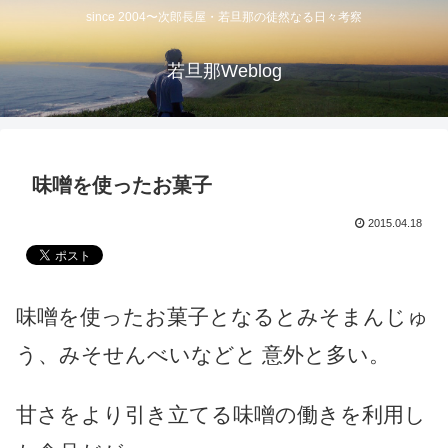
since 2004〜次郎長屋・若旦那の徒然なる日々考察
若旦那Weblog
味噌を使ったお菓子
2015.04.18
味噌を使ったお菓子となるとみそまんじゅ
う、みそせんべいなどと 意外と多い。
甘さをより引き立てる味噌の働きを利用し