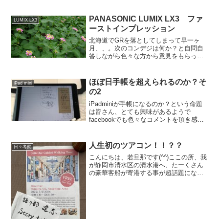
PANASONIC LUMIX LX3 ファ
LUMIX LX3
ーストインプレッション
北海道でGRを落としてしまって早一ヶ
月、、。次のコンデジは何か？と自問自
答しながら色々な方から意見をもらって
購入しましたLX3です！一週間まだ３０
枚ほどしか撮ってませんが、「とてもお
利口なカメラ」という印象です。取り説
ほぼ日手帳を超えられるのか？そ
iPad mini
も読まずに使っています...
の2
iPadminiが手帳になるのか？という命題
は皆さん、とても興味があるようで
facebookでも色々なコメントを頂き感謝
です。さて、間が空きましたが、「その
２」って事で仕事の合間にコソコソとや
っております。「手帳のデジタル
人生初のツアコン！！？？
日々考察
化」・・・。※「そ...
こんにちは、若旦那です(^^)ここの所、我
が静岡市清水区の清水港へ、たーくさん
の豪華客船が寄港する事が超話題になっ
ています(^^)嬉しいですよね〜。ヤフーニ
ュースにもなりました。(静岡第一テレビ
さんの記事) さて、そんな中、2025年
5月...