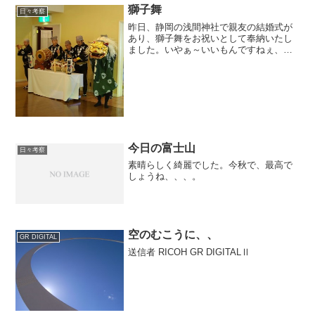
獅子舞
日々考察
昨日、静岡の浅間神社で親友の結婚式が
あり、獅子舞をお祝いとして奉納いたし
ました。いやぁ～いいもんですねぇ、や
っぱ伝統芸能っていいなぁ。
今日の富士山
日々考察
素晴らしく綺麗でした。今秋で、最高で
しょうね、、、。
空のむこうに、、
GR DIGITAL
送信者 RICOH GR DIGITALⅡ