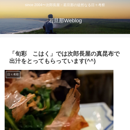
since 2004〜次郎長屋・若旦那の徒然なる日々考察
若旦那Weblog
「旬彩 こはく」では次郎長屋の真昆布で
出汁をとってもらっています(^^)
日々考察