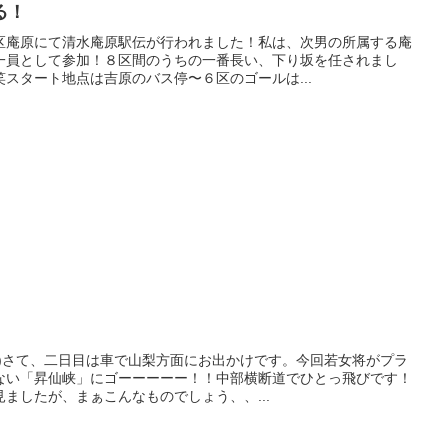
る！
区庵原にて清水庵原駅伝が行われました！私は、次男の所属する庵
一員として参加！８区間のうちの一番長い、下り坂を任されまし
スタート地点は吉原のバス停〜６区のゴールは...
^)さて、二日目は車で山梨方面にお出かけです。今回若女将がプラ
ない「昇仙峡」にゴーーーーー！！中部横断道でひとっ飛びです！
ましたが、まぁこんなものでしょう、、...