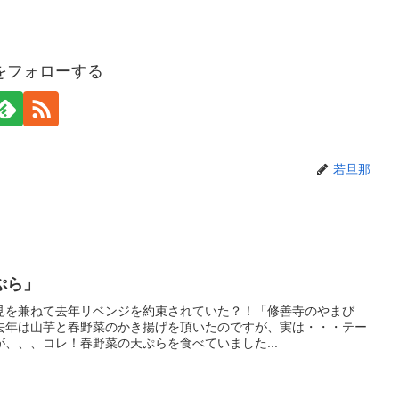
をフォローする
若旦那
ぷら」
見を兼ねて去年リベンジを約束されていた？！「修善寺のやまび
去年は山芋と春野菜のかき揚げを頂いたのですが、実は・・・テー
、、、コレ！春野菜の天ぷらを食べていました...