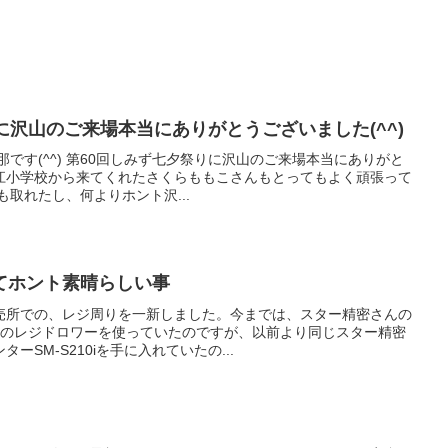
に沢山のご来場本当にありがとうございました(^^)
です(^^) 第60回しみず七夕祭りに沢山のご来場本当にありがと
間入江小学校から来てくれたさくらももこさんもとってもよく頑張って
も取れたし、何よりホント沢...
てホント素晴らしい事
売所での、レジ周りを一新しました。今までは、スター精密さんの
付きのレジドロワーを使っていたのですが、以前より同じスター精密
SM-S210iを手に入れていたの...