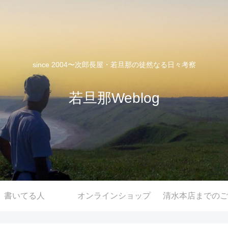
since 2004〜次郎長屋・若旦那の徒然なる日々考察
若旦那Weblog
書いてる人
オンラインショップ
清水本店までのご