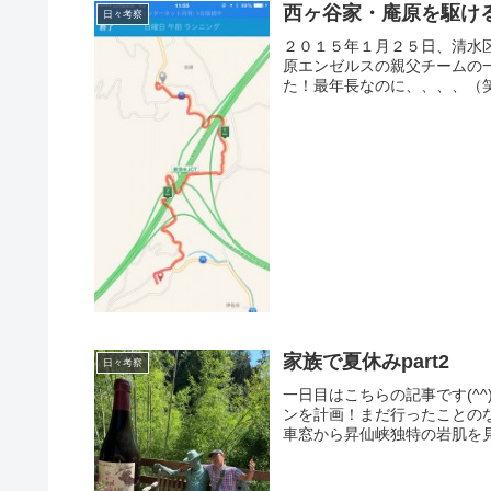
西ヶ谷家・庵原を駆け
日々考察
２０１５年１月２５日、清水
原エンゼルスの親父チームの
た！最年長なのに、、、、（笑
家族で夏休みpart2
日々考察
一日目はこちらの記事です(^
ンを計画！まだ行ったことの
車窓から昇仙峡独特の岩肌を見