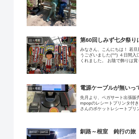
第60回しみず七夕祭り
日々考察
みなさん、こんにちは！ 若旦那
うございました(^^) ４日
くれました。 お陰で飾りは賞
電源ケーブルが無いっ
日々考察
先月より、ペガサート出張販
mpopのレシートプリンタ
さんのポケットレシートプリンター
釧路～根室 鈍行の旅
旅行記！part11