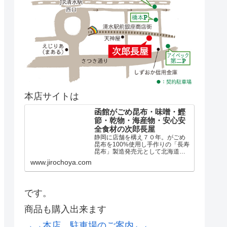
本店サイトは
函館がごめ昆布・味噌・鰹
節・乾物・海産物・安心安
全食材の次郎長屋
静岡に店舗を構え７０年。がごめ
昆布を100%使用し手作りの「長寿
昆布」製造発売元として北海道の
厳選した天然出し昆布、煮昆布、
www.jirochoya.com
真昆布、羅臼昆布、日高昆布はも
とより、全国の乾物や美味しいも
のを取り揃え「良い食品づくりの
会」の協力店として安心安全...
です。
商品も購入出来ます
→→本店、駐車場のご案内←←