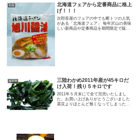
客様もいらっしゃ...
北海道フェアから定番商品に格上
乾物
げ！！！
次郎長屋のフェアの中でも断トツの人気
がある「北海道フェア」 毎年沢山の美味
しい新商品や定番商品を期間限定で販売
するのですが、その中でも、フェアから
人気が高まりお客さんから「いつも置い
てほしい！」という声を沢山頂いた商品
については定番商品とし...
三陸わかめ2011年産が45キロだ
海産物
け入荷！残り５キロです
2011年５月末にて全て完売いたしまし
た。お買い上げありがとうございました
震災よりほとんど無くなってしまった三
陸ワカメが何と？！４５キロだけ入荷し
ました。これは、静岡の乾物問屋さんの
所に岩手に住む遠い親戚の震災前に採っ
てあったわかめを保冷ト...