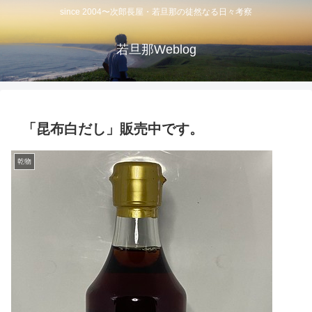
since 2004〜次郎長屋・若旦那の徒然なる日々考察
若旦那Weblog
「昆布白だし」販売中です。
乾物