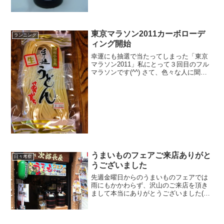
東京マラソン2011カーボローデ
ランニング
ィング開始
幸運にも抽選で当たってしまった「東京
マラソン2011」私にとって３回目のフル
マラソンです(^^) さて、色々な人に聞い
たり、雑誌でも出ている通り、本番４日
前位からは意識して炭水化物摂取を増や
すべき！！とのことで昨日木曜日からカ
ーボローディン...
うまいものフェアご来店ありがと
日々考察
うございました
先週金曜日からのうまいものフェアでは
雨にもかかわらず、沢山のご来店を頂き
まして本当にありがとうございました(^^)
三陸ワカメは品薄という事もありまして
多くの方に沢山買って頂き、「美味しか
ったから！」と翌日再度ご来店頂いたお