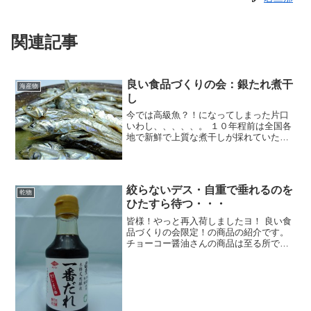
関連記事
良い食品づくりの会：銀たれ煮干
海産物
し
今では高級魚？！になってしまった片口
いわし、、、、、。 １０年程前は全国各
地で新鮮で上質な煮干しが採れていたの
ですが、今では少なくなりました。 次郎
長屋は良い食品づくりの会に入ったお蔭
で長崎の中嶋屋本店さんから安定して上
質の煮干しが入荷する...
絞らないデス・自重で垂れるのを
乾物
ひたすら待つ・・・
皆様！やっと再入荷しましたヨ！ 良い食
品づくりの会限定！の商品の紹介です。
チョーコー醤油さんの商品は至る所で販
売しておりますが、この「一番だれ」は
良い食品づくりの会の協力店でしか販売
しておりません！！！！だって、とって
も手間暇かかって発送か...