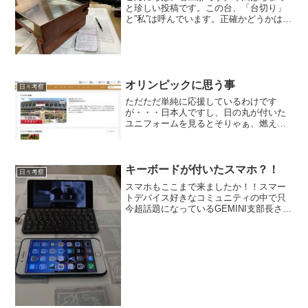
と珍しい投稿です。この台、「台切り」
と”私”は呼んでいます。正確かどうかはわ
かりませんが、昆布の耳の部分を断つの
になくてはならないものです。昔、写真
屋さんでは、写真の切れ端を切っていま
したが「アレ」の昆布...
オリンピックに思う事
日々考察
ただただ単純に応援しているわけです
が・・・日本人ですし、日の丸が付いた
ユニフォームを見るとそりゃぁ、燃えま
すよね。（サッカーのシンプルなユニフ
ォームもいいなぁ〜！最高です！）さ
て、色々なご意見があることは承知して
おりますが、時差の無い自国開...
キーボードが付いたスマホ？！
日々考察
スマホもここまで来ましたか！！スマー
トデバイス好きなコミュニティの中で只
今超話題になっているGEMINI支部長さん
がわざわざこちらをホレホレしに来て下
さいました（笑iPhone7 Plusと比べても
ちょっと大きいかな、、と思える位のサ
イズで...