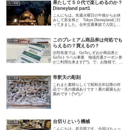
果たして５０代で楽しめるのか？
日々考察
Disneyland part1
こんにちは。先週火曜日の午後からお休
みして若女将と Tokyo Disneylandに行
ってきました。去年交通事故で入院して
たときからの「やりたいことリスト」の
一つです(^^)長男次男が小さい時には行き
ましたが、私自身も「５０歳になって若
このプレミアム商品券は何処でも
日々考察
女...
らえるの？買えるの？
次郎長屋では、GoToしずおか商品券と
GoToトラベル事業 地域共通クーポン券
がご利用出来ます(^^)。で、お陰様で、こ
んな清水区の食料品店の次郎長屋でもご
利用いただいているんですけども・・こ
こ最近、ご近所のおばちゃんや、ご贔屓
帝釈天の彫刻
日々考察
頂いているお...
これまた素晴らしくて昭和元年以降の作
品で一見の価値ありです！裏の庭園もお
薦めです！(^o^)／
台切りという機械
日々考察
こんにちは。若旦那です。今回はちょっ