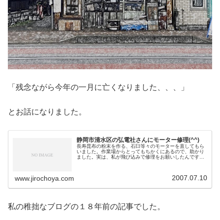
「残念ながら今年の一月に亡くなりました、、、」
とお話になりました。
静岡市清水区の弘電社さんにモーター修理(^^)
長寿昆布の粉末を作る、石臼等々のモーターを直してもら
いました。作業場からとってもちかくにあるので、助かり
ました。実は、私が飛び込みで修理をお願いしたんです。
とても職人気質のおじさんがやってくれて、ホント助かり
ました。色々なことも教えてもらっ...
2007.07.10
www.jirochoya.com
私の稚拙なブログの１８年前の記事でした。