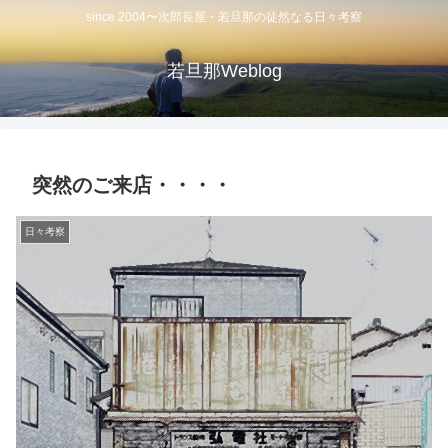
since 2004〜次郎長屋・若旦那の徒然なる日々考察
若旦那Weblog
突然のご来店・・・・
日々考察