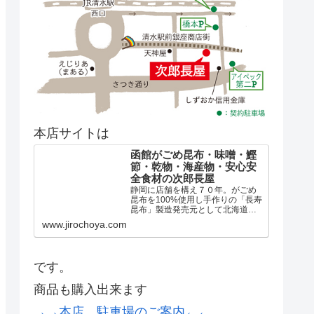
本店サイトは
函館がごめ昆布・味噌・鰹
節・乾物・海産物・安心安
全食材の次郎長屋
静岡に店舗を構え７０年。がごめ
昆布を100%使用し手作りの「長寿
昆布」製造発売元として北海道の
厳選した天然出し昆布、煮昆布、
www.jirochoya.com
真昆布、羅臼昆布、日高昆布はも
とより、全国の乾物や美味しいも
のを取り揃え「良い食品づくりの
会」の協力店として安心安全...
です。
商品も購入出来ます
→→本店、駐車場のご案内←←