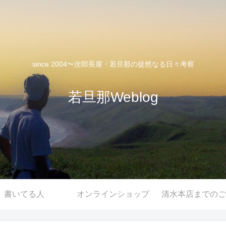
since 2004〜次郎長屋・若旦那の徒然なる日々考察
若旦那Weblog
書いてる人
オンラインショップ
清水本店までのご