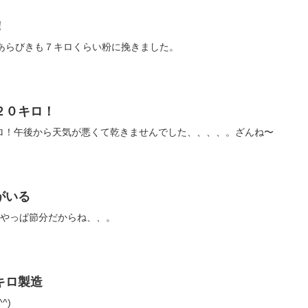
！
。あらびきも７キロくらい粉に挽きました。
２０キロ！
ロ！午後から天気が悪くて乾きませんでした、、、、。ざんね〜
がいる
馬やっぱ節分だからね、、。
キロ製造
^)