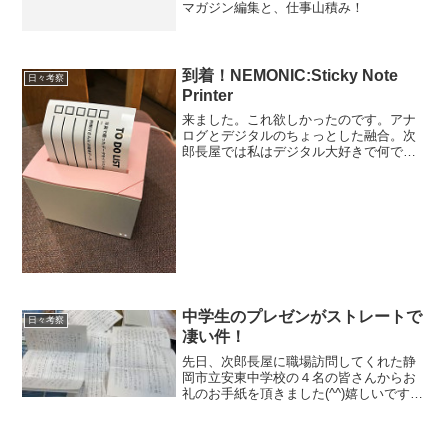
マガジン編集と、仕事山積み！
到着！NEMONIC:Sticky Note
日々考察
Printer
来ました。これ欲しかったのです。アナ
ログとデジタルのちょっとした融合。次
郎長屋では私はデジタル大好きで何でも
iPhone、パソコン！となってしまうので
すが一方お客様はほとんどがスマホなど
持っていないおばあちゃん達がほとんど
です(^^)富士フ...
中学生のプレゼンがストレートで
日々考察
凄い件！
先日、次郎長屋に職場訪問してくれた静
岡市立安東中学校の４名の皆さんからお
礼のお手紙を頂きました(^^)嬉しいですよ
ね。コレ。こんなバカ旦那の話を一生懸
命聞いてくれての感想です。職場訪問し
た生徒さんからは必ず頂くのですが今回