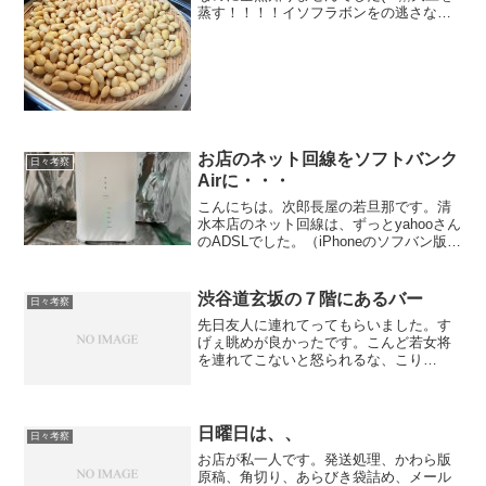
蒸す！！！！イソフラボンをの逃さな
い！！！！お年頃のおば様にはイソフラ
ボン！！！だそうです！！！３ヶ月ほど
前から、長くご贔屓にして頂いている奥
様（50台前半位か...
お店のネット回線をソフトバンク
日々考察
Airに・・・
こんにちは。次郎長屋の若旦那です。清
水本店のネット回線は、ずっとyahooさん
のADSLでした。（iPhoneのソフバン版を
解約したら特典で付いてたyahooADSLも
解約されちゃったので、再契約したり、
途中でWiMAXを導入したりと）しか...
渋谷道玄坂の７階にあるバー
日々考察
先日友人に連れてってもらいました。す
げぇ眺めが良かったです。こんど若女将
を連れてこないと怒られるな、こり
ゃ、、、。で、出てきたドライマティー
ニがすごい大きなグラスでビックリしま
した、、、、。カウンターは白い石が敷
き詰めてあってライトが下から...
日曜日は、、
日々考察
お店が私一人です。発送処理、かわら版
原稿、角切り、あらびき袋詰め、メール