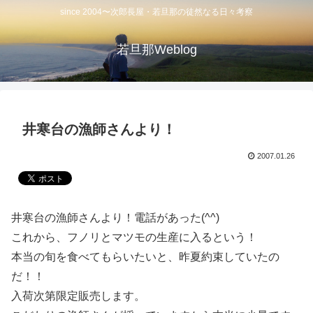
since 2004〜次郎長屋・若旦那の徒然なる日々考察
若旦那Weblog
井寒台の漁師さんより！
2007.01.26
井寒台の漁師さんより！電話があった(^^)
これから、フノリとマツモの生産に入るという！
本当の旬を食べてもらいたいと、昨夏約束していたの
だ！！
入荷次第限定販売します。