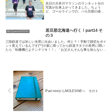
先日の大井川マラソンのランネット分の
写真が出来上がってきました。ちょう
ど、ゴールラインでの、バカ旦那の雄姿
をご覧ください。ゴール地点で、「ガッ
ツポーズをした時、iPhoneが落ちた事」
はtweetしたのですが、その決定的瞬
間！！！！！が保存...
若旦那北海道へ行く！part14 そ
旅行記part14(2011年)
の３
三陸鉄道では珍しい光景に出会いました。何と？！手動で踏切をポイ
ント変えているんです(^^)※家に帰ってから鉄道ヲタクの長男に聞い
たら「転轍機だよテンテツキ！！」「お父さんそんな事も知らないで
写真撮って来たの？？」と一言(^^;;;;多分津波...
iPad miniからMOLESINEへ その１