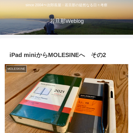
since 2004〜次郎長屋・若旦那の徒然なる日々考察
若旦那Weblog
iPad miniからMOLESINEへ その2
MOLESKINE