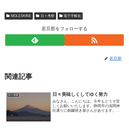
MOLESKINE
日々考察
電子手帳化
若旦那をフォローする
若旦那
関連記事
日々美味しくしてゆく努力
日々考察
みなさん、こんにちは。今年もどうぞ宜
しくお願いいたします。静岡市の浅間神
社通りに銅鑼焼き屋さんがあります。結
構有名なお店で私も好きで静岡店があっ
たときにはよく買いに行きました(^^)。名
物の頑固親父は不定休で自分が作るだけ
しか作らず行列が出...