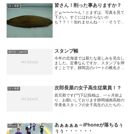
皆さん！削った事ありますか？
日々考察
どぉ〜〜〜〜ん！とまずは、写真を見て
下さい。すぐにはわからないか
も？？！！知れませんね・・・そうで
す！鰹節です。去年の晩秋からお店で鰹
節の節をそのまま買って行かれる方がと
ても多いんですよ！正直ビックリしてお
りますが、原点回帰なんでしょうか？...
スタンプ帳
旅行記！part10
今年の北海道では新たな楽しみを見出し
ました。定番なんですか、スタンプを押
すことです。静岡店のパートの椎名さん
に「ご朱印帳」をもらったので、それに
バシバシ押しました。また、博物館等の
半券も貼ったら立派な旅の記録が出来上
がり！(^^)
次郎長屋の女子高生従業員！？
日々考察
若旦那です(^^)下記投稿は、一ヶ月前よ
り、お願いしております静岡城南高校の
学美舎スタッフの女子高生の人たちの投
稿です！！！次郎長屋従業員としてオン
ラインで現在ページ作成を依頼しており
ます。是非是非！皆様、下記の投稿へ暖
かいコメントを！！！...
あぁぁぁぁ～iPhoneが落ちるぅ
iPhone
ぅぅ・・・・・・