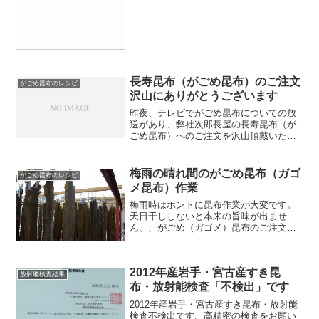
ウ...
長寿昆布（がごめ昆布）のご注文
がごめ昆布のレシピ
沢山にありがとうございます
昨夜、テレビでがごめ昆布についての放
送があり、弊社次郎長屋の長寿昆布（が
ごめ昆布）へのご注文を沢山頂戴いたし
まして、誠にありがとうございます。ま
ずはじめに、本日は定休日でしたので、
実店舗へ電話をおかけになった方大変申
梅雨の晴れ間のがごめ昆布（ガゴ
がごめ昆布のレシピ
し訳ござませんでした。明...
メ昆布）作業
梅雨時はホントに昆布作業が大変です。
天日干ししないと本来の旨味が出ませ
ん、、がごめ（ガゴメ）昆布のご注文は
こちらまで携帯可）
2012年産岩手・宮古産すき昆
放射能検査結果
布・放射能検査「不検出」です
2012年産岩手・宮古産すき昆布・放射能
検査不検出です。高精密の検査をお願い