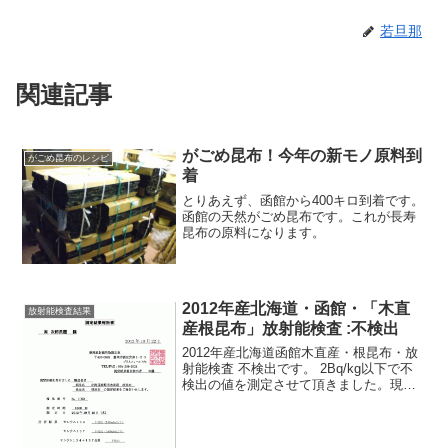
若旦那
関連記事
がごめ昆布！今年の新モノ原料到
がごめ昆布のレシピ
着
とりあえず、函館から400キロ到着です。
函館の天然がごめ昆布です。これが長寿
昆布の原料になります。
2012年産北海道・函館・「木直
放射能検査結果
産根昆布」放射能検査 :不検出
2012年産北海道函館木直産・根昆布・放
射能検査 不検出です。 2Bq/kg以下で不
検出の値を測定させて頂きました。現在
でも既存の測定では限界値は20Bq/kg以下
です。 安心してお召し上がり下さい。 ※
グラフ右側に突出しているのは「カリ