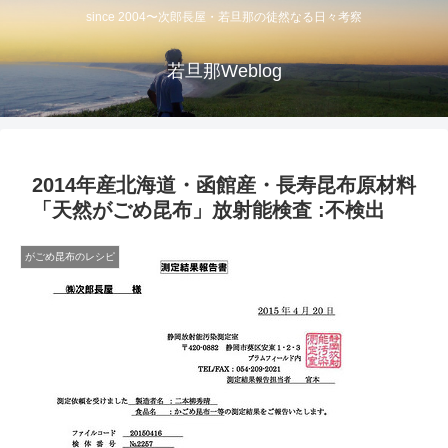
since 2004〜次郎長屋・若旦那の徒然なる日々考察
若旦那Weblog
2014年産北海道・函館産・長寿昆布原材料
「天然がごめ昆布」放射能検査 :不検出
がごめ昆布のレシピ