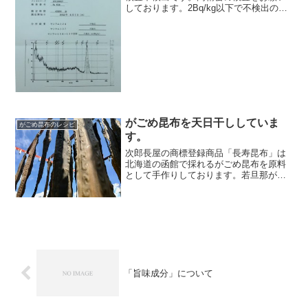
しております。2Bq/kg以下で不検出の値
を測定させて頂きました。現在でも既存
の測定では限界値は20Bq/kg以下です。安
心してお召し上がり下さい。 ※グラフ右
側に...
がごめ昆布を天日干ししていま
がごめ昆布のレシピ
す。
次郎長屋の商標登録商品「長寿昆布」は
北海道の函館で採れるがごめ昆布を原料
として手作りしております。若旦那が２
０年にわたり自ら北海道の函館まで出向
き買い付けしております。そして、その
昆布は湿気の多い内地（本州）ではなく
そのまま函館で保管しても...
「旨味成分」について