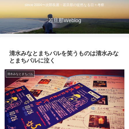
since 2004〜次郎長屋・若旦那の徒然なる日々考察
若旦那Weblog
清水みなとまちバルを笑うものは清水みな
とまちバルに泣く
清水みなとまちバル