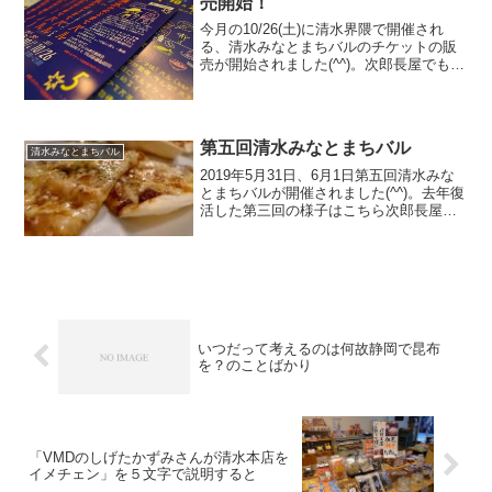
売開始！
今月の10/26(土)に清水界隈で開催され
る、清水みなとまちバルのチケットの販
売が開始されました(^^)。次郎長屋でもも
ちろん販売しておりますっ！当然です
が、若旦那！出血大サービスでお味噌二
種類と、削りたての鰹節と今月のオスス
メ商品のさざ波...
第五回清水みなとまちバル
清水みなとまちバル
2019年5月31日、6月1日第五回清水みな
とまちバルが開催されました(^^)。去年復
活した第三回の様子はこちら次郎長屋も
今回は「お土産バル」として参加！前回
よりも一段とボリュームアップしたセッ
トです。何と！？厳選白味噌、赤味噌
に、削りたて...
いつだって考えるのは何故静岡で昆布
を？のことばかり
「VMDのしげたかずみさんが清水本店を
イメチェン」を５文字で説明すると