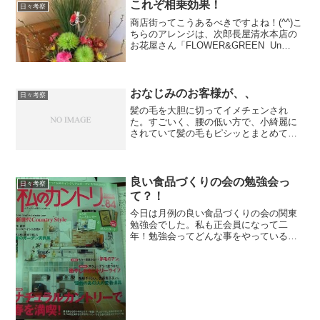
これぞ相乗効果！
日々考察
商店街ってこうあるべきですよね！(^^)こ
ちらのアレンジは、次郎長屋清水本店の
お花屋さん「FLOWER&GREEN Un
ami」さんのお手製です。「 Un ami」は
フランス語で「友達」の意味です。とて
も気さくな女性店主の多田さんがいら...
おなじみのお客様が、、
日々考察
髪の毛を大胆に切ってイメチェンされ
た。すごいく、腰の低い方で、小綺麗に
されていて髪の毛もピシッとまとめてい
るだけのシンプルな感じが何と？！大胆
にショートにされて今風に毛先を遊ばせ
た感じだ。何だか顔の輪郭まで変わっち
ゃったみたいだった！お客様...
良い食品づくりの会の勉強会っ
日々考察
て？！
今日は月例の良い食品づくりの会の関東
勉強会でした。私も正会員になって二
年！勉強会ってどんな事をやっているか
と言うと、、、。各地で開催されている(
関東、東北、北陸、長野、関西、四国、
九州等)勉強会の内容報告、博覧会やフォ
ーラムの内容の決定、...