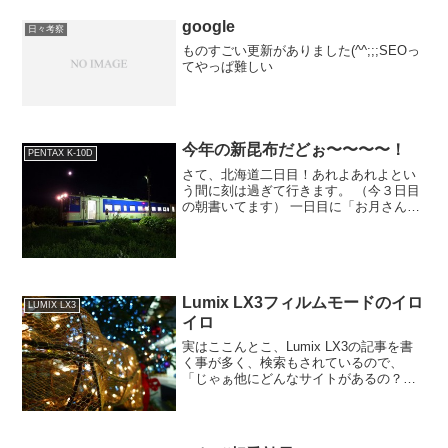
google
日々考察
ものすごい更新がありました(^^;;;SEOっ
てやっぱ難しい
今年の新昆布だどぉ〜〜〜〜！
PENTAX K-10D
さて、北海道二日目！あれよあれよとい
う間に刻は過ぎて行きます。 （今３日目
の朝書いてます） 一日目に「お月さんと
日高本線！」を撮ってみました。今回の
カメラはGR。 三脚持ってなくて手持ち
なんでこれが限界です。全然納得できる
構図ではありません...
Lumix LX3フィルムモードのイロ
LUMIX LX3
イロ
実はここんとこ、Lumix LX3の記事を書
く事が多く、検索もされているので、
「じゃぁ他にどんなサイトがあるの？」
と調べたらまぁお恥ずかしい事に、まだ
まだ自分が使いこなせてない事にバリバ
リ気がつきました。特にこのサイトでは
とても解りやすくL...