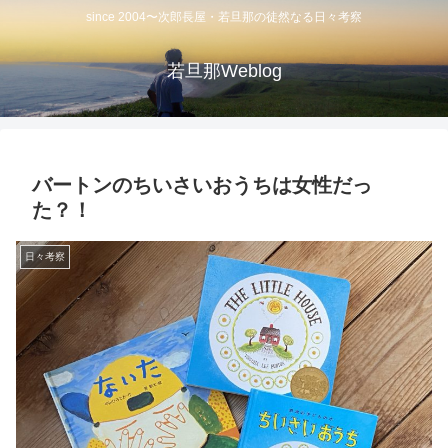
since 2004〜次郎長屋・若旦那の徒然なる日々考察
若旦那Weblog
バートンのちいさいおうちは女性だっ
た？！
日々考察