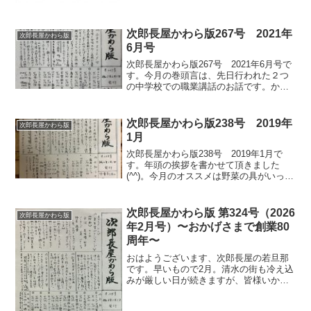
次郎長屋かわら版267号 2021年
次郎長屋かわら版
6月号
次郎長屋かわら版267号 2021年6月号で
す。今月の巻頭言は、先日行われた２つ
の中学校での職業講話のお話です。かれ
これ１０年以上、小学校や中学校でお話
させて頂いていますが年々、昆布や鰹節
の事を「知らない」子どもたちが増えて
次郎長屋かわら版238号 2019年
次郎長屋かわら版
います。全く知ら...
1月
次郎長屋かわら版238号 2019年1月で
す。年頭の挨拶を書かせて頂きました
(^^)。今月のオススメは野菜の具がいっぱ
いの「田舎金山寺」です。甘口の次郎長
金山寺とは一味違ったボリュームある味
をお楽しみ下さい(^^)
次郎長屋かわら版 第324号（2026
次郎長屋かわら版
年2月号）〜おかげさまで創業80
周年〜
おはようございます、次郎長屋の若旦那
です。早いもので2月。清水の街も冷え込
みが厳しい日が続きますが、皆様いかが
お過ごしでしょうか。 今月も、若女将が
心を込めて書き上げた「次郎長屋かわら