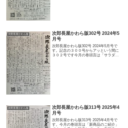
版」の最新号をお届けします。【今月の
大きなニュース：創業...
次郎長屋かわら版302号 2024年5
次郎長屋かわら版
月号
次郎長屋かわら版302号 2024年5月号で
す。記念の３００号からアッという間に
３０２号です今月の巻頭言は「サラダ昆
布」についての詳細な説明とレシピを掲
載させて頂きました(^^)※今月２０日より
若旦那は函館に行ってこのサラダ昆布製
造のお手伝...
次郎長屋かわら版313号 2025年4
次郎長屋かわら版
月号
次郎長屋かわら版313号 2025年4月号で
す。今月の巻頭言は「新商品のご紹介」