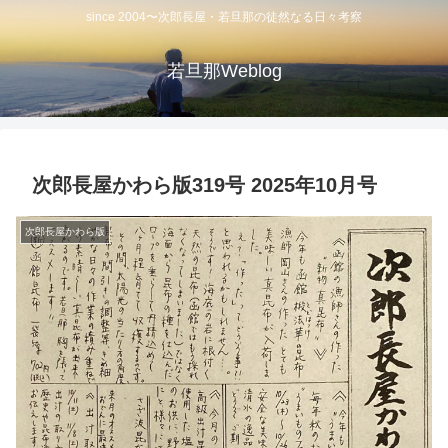
since 2004〜次郎長屋・若旦那の徒然なる日々考察
若旦那Weblog
次郎長屋かわら版319号 2025年10月号
次郎長屋かわら版