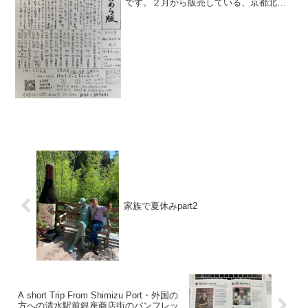
です。２月から販売している、京都北尾
さんの煮豆です(^^)。３種類ご用意してお
りまして、「五目豆」「ミックス豆」
「ひじき豆」です。五目豆はその名の通
り豆と昆布な...
家族で夏休みpart2
A short Trip From Shimizu Port・外国の
方への清水駅前銀座商店街のパンフレッ