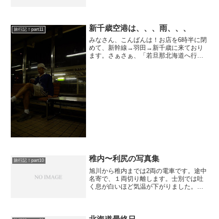
ずかしいことなのだ」氷点を読み直して
みます。
新千歳空港は、、、雨、、、
旅行記！part11
みなさん、こんばんは！お店を6時半に閉
めて、新幹線→羽田→新千歳に来ており
ます。さぁさぁ、「若旦那北海道へ行く
Part11」の始まりです(^^)これから、12時
前出発の寝台急行「まりも」に乗車し
て、一路釧路へ！その後、鈍行で根室に
は朝8時過...
稚内〜利尻の写真集
旅行記！part10
旭川から稚内までは2両の電車です。途中
名寄で、１両切り離します。士別では吐
く息が白いほど気温が下がりました。ま
た音威子府では旧天北船の基幹駅として
栄えた歴史があるようです。稚内は最北
端の駅ですね。ほんとどんずまりです。
北海道といえどもそんな...