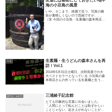
友達には秘密にしておきたい地中
出張旅紀
海の小豆島の風景
いや、そこまで、綺麗で且つ、写真の腕
前が素晴しくないので恐縮ですが、、、
（笑 今回の小豆島・生素麺の森本商店さ
ん訪問は、高校二年生になった広報部
（まぁ写真部みたいなものなのです）の
長男を カメラマンとして同行させまし
た。 いやぁ、やっぱ自分...
生素麺・生うどんの森本さんを再
乾物
訪！Vol.1
2014年5月31日土曜日、次郎長屋での大
大ベストセラーとなっている 小豆島の森
本商店さんの作っている生素麺と生うど
んの生産現場と、森本さんご自身と、奥
様 また、従業員の皆さんにお会いするべ
く高校生の長男と二人で２４時間の弾丸
三浦綾子記念館
ツアーをして来...
旅行記！part10
とても印象的な言葉に出会いました。
「人間にとって転んだことは恥ずかしい
ことじゃない、起き上がれないことが恥