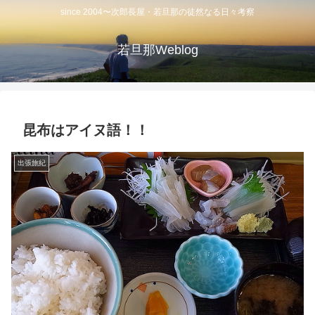
since 2004〜次郎長屋・若旦那の徒然なる日々考察
若旦那Weblog
昆布はアイヌ語！！
出張旅紀