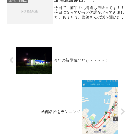
北海道最終日、、、
旅行記！part11
今日で、前半の北海道も最終日です！！
今日になってやっと体調が戻ってきまし
た。もうもう、漁師さんの話を聞いた
り、写真とるだげが精一杯で、毎日のメ
モや、画像整理など全くやる気力があり
ませんでした、、(>< )こんなのは北海道
行脚でも初めてです、...
今年の新昆布だどぉ〜〜〜〜！
函館名所をランニング