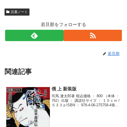
読書ノート
若旦那をフォローする
若旦那
関連記事
俄 上 新装版
読書ノート
司馬 遼太郎著 税込価格 ： 800 （本体 ：
762）出版 ： 講談社サイズ ： １５ｃｍ /
５３３ｐISBN ： 978-4-06-275758-4発行
年月 ： ２００７．６久々の司馬遼太郎さ
んの作品！やっぱ司馬さんの文体って独
特で...