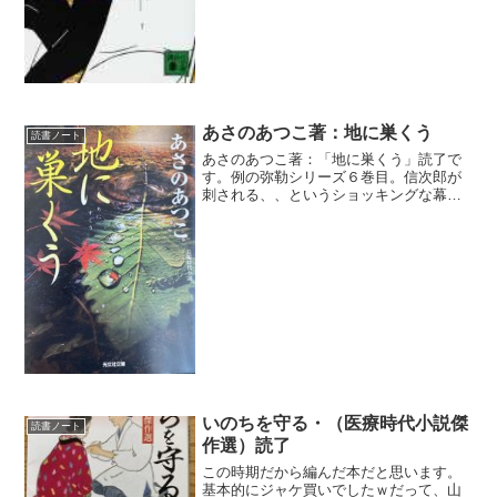
あさのあつこ著：地に巣くう
読書ノート
あさのあつこ著：「地に巣くう」読了で
す。例の弥勒シリーズ６巻目。信次郎が
刺される、、というショッキングな幕開
けです。その後、信次郎が清之助や親分
の伊佐治を手足のように使い推理そのま
ま解決してゆきました。この巻は淡々と
登場人物の家族への気持ち...
いのちを守る・（医療時代小説傑
読書ノート
作選）読了
この時期だから編んだ本だと思います。
基本的にジャケ買いでしたｗだって、山