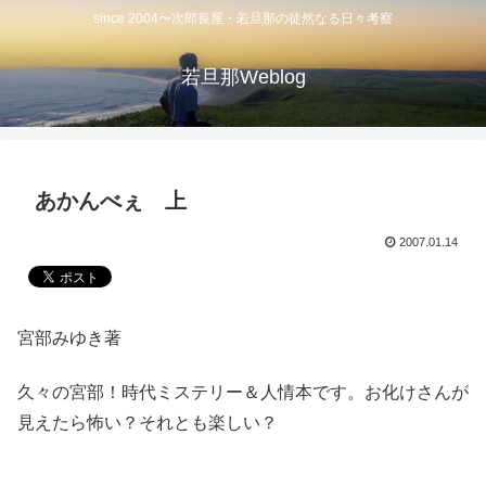
since 2004〜次郎長屋・若旦那の徒然なる日々考察
若旦那Weblog
あかんべぇ 上
2007.01.14
宮部みゆき著
久々の宮部！時代ミステリー＆人情本です。お化けさんが
見えたら怖い？それとも楽しい？