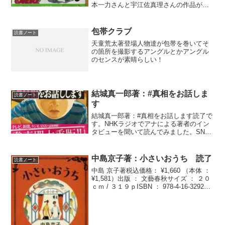
本一力さんと宇江佐真理さんの作品があ
ったので(^^)御大、藤沢周平の作品には唸
りました。でもでも、医療時代小説はも
っといろいろあるだろ〜〜〜と思いまし
包帯クラブ
読書ノート
たが短編傑作となる...
天童荒太著登場人物達が包帯を巻いてそ
の箇所を撮影するアングルとかアングル
のセンスが素晴らしい！
結城真一郎著：#真相をお話しま
読書ノート
す
結城真一郎著：#真相をお話します読了で
す。NHKラジオでアナによる著者のイン
タビューを聞いて読んでみました。SNS
で話題になるのもよくわかります。スリ
リングな内容なんですが、「あっ、あり
えるかも」みたいなショートストーリで
中島京子著：小さいおうち 読了
読書ノート
す。フィクションか...
中島 京子著税込価格： ¥1,660 （本体 ：
¥1,581）出版 ： 文藝春秋サイズ ： ２０
ｃｍ / ３１９ｐISBN ： 978-4-16-329230-
4発行年月 ： ２０１０．５利用対象 ：
一般 今年の直木賞受賞作。ええ、確か...