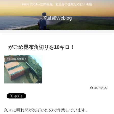
since 2004〜次郎長屋・若旦那の徒然なる日々考察
若旦那Weblog
がごめ昆布角切りを10キロ！
今日の昆布作業！
2007.04.20
久々に晴れ間がのぞいたので作業しています。