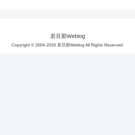
若旦那Weblog
Copyright © 2004-2026 若旦那Weblog All Rights Reserved.