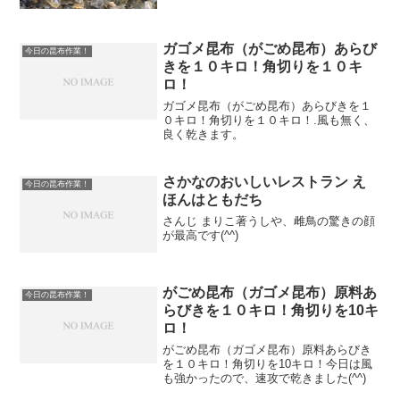
ガゴメ昆布（がごめ昆布）あらび
今日の昆布作業！
きを１０キロ！角切りを１０キ
ロ！
ガゴメ昆布（がごめ昆布）あらびきを１
０キロ！角切りを１０キロ！.風も無く、
良く乾きます。
さかなのおいしいレストラン え
今日の昆布作業！
ほんはともだち
さんじ まりこ著うしや、雌鳥の驚きの顔
が最高です(^^)
がごめ昆布（ガゴメ昆布）原料あ
今日の昆布作業！
らびきを１０キロ！角切りを10キ
ロ！
がごめ昆布（ガゴメ昆布）原料あらびき
を１０キロ！角切りを10キロ！今日は風
も強かったので、速攻で乾きました(^^)