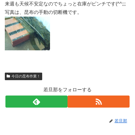
来週も天候不安定なのでちょっと在庫がピンチです(^^;;;
写真は、昆布の手動の切断機です。
今日の昆布作業！
若旦那をフォローする
若旦那