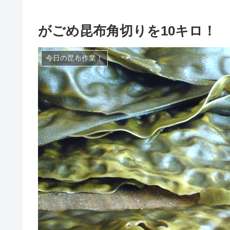
がごめ昆布角切りを10キロ！
今日の昆布作業！