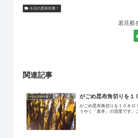
今日の昆布作業！
若旦那
関連記事
がごめ昆布角切りを１
今日の昆布作業！
がごめ昆布角切りを１０キロ
うやく「真冬」の湿度です。