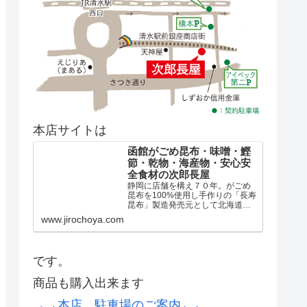
本店サイトは
函館がごめ昆布・味噌・鰹
節・乾物・海産物・安心安
全食材の次郎長屋
静岡に店舗を構え７０年。がごめ
昆布を100%使用し手作りの「長寿
昆布」製造発売元として北海道の
厳選した天然出し昆布、煮昆布、
www.jirochoya.com
真昆布、羅臼昆布、日高昆布はも
とより、全国の乾物や美味しいも
のを取り揃え「良い食品づくりの
会」の協力店として安心安全...
です。
商品も購入出来ます
→→本店、駐車場のご案内←←