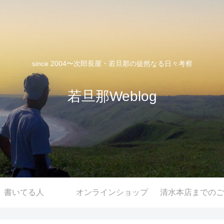
since 2004〜次郎長屋・若旦那の徒然なる日々考察
若旦那Weblog
書いてる人
オンラインショップ
清水本店までのご