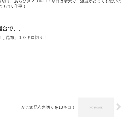
角切り、あらびき２０キロ！今日は晴天で、湿度がとっても低いの
バリバリ仕事！
屋台で、、
出し昆布」１０キロ切り！
がごめ昆布角切りを10キロ！