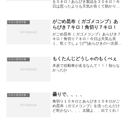
を５キロ！あらびき製品を２０キロ！今
日は思ったよりも天気が良くて助かりま
した(^^)昆布もよく乾きました
がごめ昆布（ ガゴメコンブ）あ
今日の昆布作業！
らびき７キロ！角切り７キロ！
がごめ昆布（ ガゴメコンブ）あらびき７
キロ！角切り７キロ！今日は天気も良
く、乾くでしょう(^^)あらびきの一次原料
作りもやりました。
もくたんじどうしゃのもくべぇ
今日の昆布作業！
木炭で自動車が走るなんて！！！知らな
かった(>
曇りで、、、、
今日の昆布作業！
角切り１０キロとあらびき１０キロがご
め昆布（ガゴメコンブ）を洗ったんだけ
ど乾かない、、、太陽よ、、出てくれ！