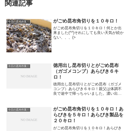
関連記事
がごめ昆布角切りを１０キロ！
今日の昆布作業！
がごめ昆布角切りを１０キロ！何とか出
来ました(^^)それにしても良い天気が続か
ない、、、(>
徳用出し昆布切りとがごめ昆布
今日の昆布作業！
（ガゴメコンブ）あらびき６キ
ロ！
徳用出し昆布切りとがごめ昆布（ガゴメ
コンブ）あらびき６キロ！親父は体調不
良で途中で帰っちゃいました。濃い出し
昆布も明日切らないとね、、、
がごめ昆布角切りを１０キロ！あ
今日の昆布作業！
らびきを５キロ！あらびき製品を
２０キロ！
がごめ昆布角切りを１０キロ！あらびき