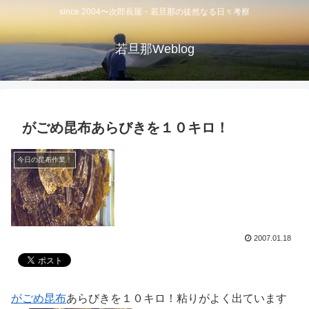
since 2004〜次郎長屋・若旦那の徒然なる日々考察
若旦那Weblog
がごめ昆布あらびきを１０キロ！
今日の昆布作業！
2007.01.18
がごめ昆布
あらびきを１０キロ！粘りがよく出ています