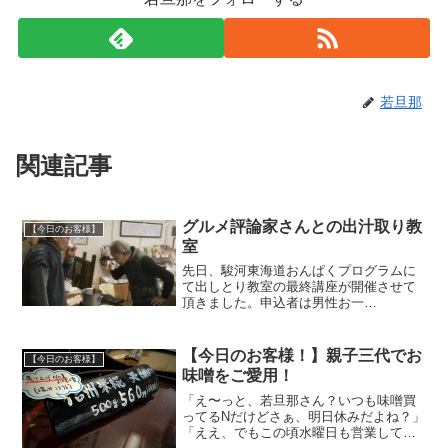
若旦那
関連記事
グルメ評論家さんとの出汁取り教
【今日のお客様】
室
先日、駿河東海道おんぱくプログラムに
て出しとり教室の最終講座が開催させて
頂きました。申込者は男性お一
人、、、、。申込みの時のお電話でお名
前を聞いた時に「あれっ？！もしかし
て、、」と思ったらこの方でした。大石
【今日のお客様！】親子三代でお
【今日のお客様】
正則さんです。実は１０年以上前に、...
味噌をご愛用！
「え〜っと、若旦那さん？いつも味噌買
ってるNだけどさぁ、明日休みだよね？」
「ええ、でもこの頃水曜日も営業してい