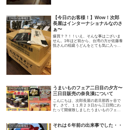
るし、Nさんからのお電話とあらば、お店
開けますよ！」という事で、午前中にご
来店頂きました。Nさんのお母さんから使
ってもらっているこ...
【今日のお客様！】Wow！次郎
【今日のお客様】
長屋はインターナショナルなのさ
ぁ〜
爆買？？！！いえ、そんな事はございま
せん。1年ほど前から、台湾の方が佐藤養
悦さんの稲庭うどんをとても気に入って
１０袋とかって買っていかれておりまし
た。そして、先日！！いつもの台湾のお
じさまがご来店頂き！「This 1ケー
ス！！！」と稲庭うど...
うまいものフェア二日目の夕方〜
【今日のお客様】
三日目販売の奈良漬について
こんにちは、次郎長屋の若旦那西ヶ谷で
す。さて、１１月２３日から三日間にわ
たって開催致しましたうまいものフェア
には沢山のご来店とお買い上げを頂きま
して誠にありがとうございました。昨日
お客様からお電話がありました。「ちょ
それは６年前の出来事でした・・
【今日のお客様】
っと、いつも楽しみにして...