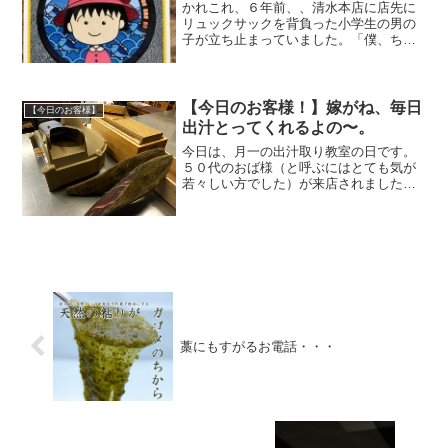
かれこれ、６年前、、清水本店に店先に
リュックサックを背負った小学生の男の
子が立ち止まっていました。「僕、ちび
まる子が大好きで入江小学校とか巴川と
か行きたいんだけど・・・」と、道順を
聞いてきました。僕ちゃんに聞くと、ま
る子のファンで山梨から身...
【今日のお客様！】嫁がね、毎日
【今日のお客様】
出汁とってくれるよの〜。
今日は、月一の出汁取り教室の日です。
５０代のおば様（と呼ぶにはとても気が
若々しい方でした）が来店されました。
聞くと、何と？！お嫁さんがうちのお客
さんで、羅臼の耳「羅臼切り出し昆布」
で出汁をとってくれてるとのこと。お子
さんが３歳になったことも...
藁にもすがるお電話・・・