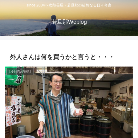
since 2004〜次郎長屋・若旦那の徒然なる日々考察
若旦那Weblog
外人さんは何を買うかと言うと・・・
【今日のお客様】