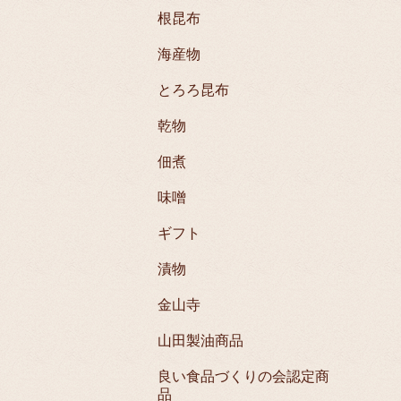
根昆布
海産物
とろろ昆布
乾物
佃煮
味噌
ギフト
漬物
金山寺
山田製油商品
良い食品づくりの会認定商
品