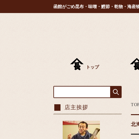
函館がごめ昆布・味噌・鰹節・乾物・海産
トップ
TO
店主挨拶
北