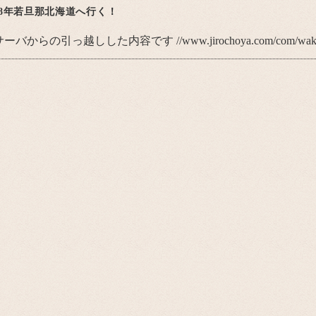
98年若旦那北海道へ行く！
サーバからの引っ越しした内容です
//www.jirochoya.com/com/wak