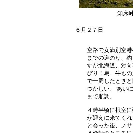
知床
６月２７日
空路で女満別空港
までの道のり、約
すが北海道、対向
びり！馬、牛もの
で一周したときと
つかしい。 あい
まで順調。
４時半頃に根室に
が迎えに来てくれ
と会った後、ノサ