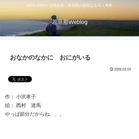
since 2004〜次郎長屋・若旦那の徒然なる日々考察
若旦那Weblog
おなかのなかに おにがいる
2006.02.04
作： 小沢孝子
絵： 西村 達馬
やっぱ節分だからね、、。