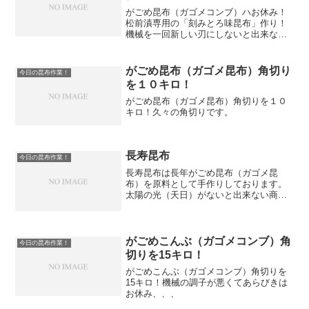
がごめ昆布（ガゴメコンブ）ハお休み！
松前漬専用の「刻みとろ味昆布」作り！
機械を一回新しい刃にしないと出来ない
ので面倒なのだ
がごめ昆布（ガゴメ昆布）角切り
今日の昆布作業！
を１０キロ！
がごめ昆布（ガゴメ昆布）角切りを１０
キロ！久々の角切りです。
長寿昆布
今日の昆布作業！
長寿昆布は長年がごめ昆布（ガゴメ昆
布）を原料として手作りしております。
太陽の光（天日）がないと出来ない商品
なのです。
がごめこんぶ（ガゴメコンブ）角
今日の昆布作業！
切りを15キロ！
がごめこんぶ（ガゴメコンブ）角切りを
15キロ！機械の調子が悪くてあらびきは
お休み、、、