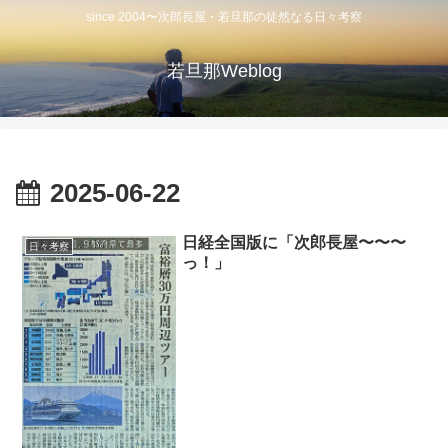
since 2004〜次郎長屋・若旦那の徒然なる日々考察
若旦那Weblog
2025-06-22
日経全国版に「次郎長屋〜〜〜
日々考察
っ！」