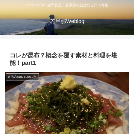
since 2004〜次郎長屋・若旦那の徒然なる日々考察
若旦那Weblog
コレが昆布？概念を覆す素材と料理を堪
能！part1
旅行記part21(2019年)