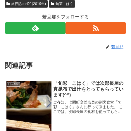
旅行記part21(2019年)
旬菜こはく
若旦那をフォローする
若旦那
関連記事
「旬彩 こはく」では次郎長屋の
日々考察
真昆布で出汁をとってもらってい
ます(^^)
ご存知、七間町交差点奥の割烹食堂「旬
彩 こはく」さんに行って来ました。 こ
こでは、次郎長屋の食材を使ってもらっ
ています(^^)お料理全体の出汁として、函
館天然の真昆布を使ってもらい生ビール
を頂きながら、出てきたのは、お通しの
菜っ葉のおひたし...