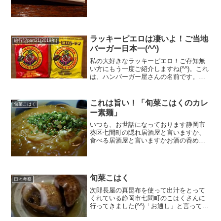
ラッキーピエロは凄いよ！ご当地
旅行記part21(2019年)
バーガー日本一(^^)
私の大好きなラッキーピエロ！ご存知無
い方にもう一度ご紹介しますね(^^)。これ
は、ハンバーガー屋さんの名前です。し
かも函館市とその近郊にしかないお店で
す。普通人気があるんだったら他の市町
村でもお店を出すと思ったら大間違
これは旨い！「旬菜こはくのカレ
旬菜こはく
い！！従業員の皆さんも...
ー素麺」
いつも、お世話になっております静岡市
葵区七間町の隠れ居酒屋と言いますか、
食べる居酒屋と言いますかお酒の呑める
食堂と言いますか、、、。「旬菜こは
く」さんで新しいメニューが登場！とい
う一報を受けお邪魔しました。そりゃ
ぁ、そうでしょう！うちの昆布...
旬菜こはく
日々考察
次郎長屋の真昆布を使って出汁をとって
くれている静岡市七間町のこはくさんに
行ってきました(^^)「お通し」と言っても
その質が違います。テリとツヤから来る