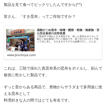
製品を見て食べてビックリしたんですから(^^)
皆さん、「すき昆布」ってご存知ですか？
函館がごめ昆布・味噌・鰹節・乾物・海産物・安
心安全食材の次郎長屋
三陸岩手で採れたすき昆布です。採った昆布をボイルして
細かく刻み板状に干した商品です。使う分だけハサミで切
って水に戻し、そのままサラダでも結構ですし、ひじきの
ように煮て炒めたりしてもとても美味しい知る人ぞ知る商
品です。水に戻すと焼く２倍に戻り...
www.jirochoya.com
これは、三陸で採れた真昆布系の昆布をボイルし、刻んで
板状に乾かした製品です。
ずっと昔からある商品で、煮物からサラダまで多用途に使
える昆布として
料理好きな人の間ではとても有名です。