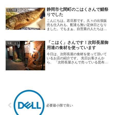
「旨さ」を出来るだけお伝えできるよう
にお写真を撮りました💦。やっぱ刺し身
ですよね。いつもな...
静岡市七間町のこはくさんで鯖祭
日々考察
りでした
こんにちは。若旦那です。久々の出張販
売も仕入れも、配達も無い定休日となり
ました。でもまぁ、自営業の人たちは一
年３６５日お休みなんてないですよね💦
かくいう私も、いつものようにお店に行
ってちょっと仕事してゴミ出して・・・
「こはく」さんです！次郎長屋御
旬菜こはく
その後、免許更新で人生初...
用達の食材を使っています
今日は、次郎長屋の食材を使って頂いて
いるお店の紹介です。 先日お客さんか
ら、 「次郎長屋さんで売っている昆布で
出汁を取ってるお店を紹介して！私、そ
こに食べに行きたい！」 と仰るお客さん
がいらっしゃいました。嬉しい限りです
ね！(^^) まずは...
必要最小限で良い