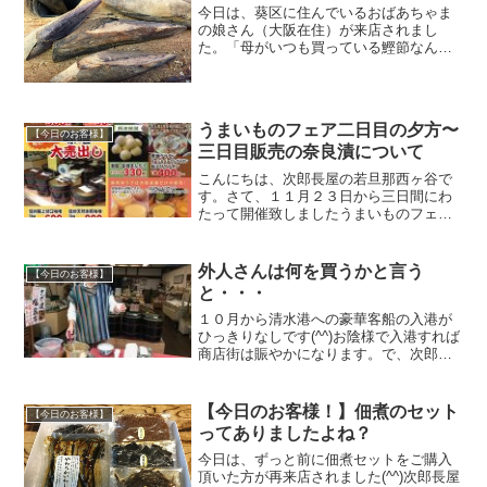
今日は、葵区に住んでいるおばあちゃま
の娘さん（大阪在住）が来店されまし
た。「母がいつも買っている鰹節なんだ
けどね、小さくなったから全部削っちゃ
って〜」とのこと。もう４年前の事、私
が大阪マラソンを走る前に娘さんが来店
されたので「僕、大阪走るん...
うまいものフェア二日目の夕方〜
【今日のお客様】
三日目販売の奈良漬について
こんにちは、次郎長屋の若旦那西ヶ谷で
す。さて、１１月２３日から三日間にわ
たって開催致しましたうまいものフェア
には沢山のご来店とお買い上げを頂きま
して誠にありがとうございました。昨日
お客様からお電話がありました。「ちょ
外人さんは何を買うかと言う
【今日のお客様】
っと、いつも楽しみにして...
と・・・
１０月から清水港への豪華客船の入港が
ひっきりなしです(^^)お陰様で入港すれば
商店街は賑やかになります。で、次郎長
屋は出汁を振る舞います！！ちょっとし
たおもてなしをすることで入店への導線
が出来ます。アジア系の方々、特に台湾
【今日のお客様！】佃煮のセット
【今日のお客様】
の人々は食生活に日...
ってありましたよね？
今日は、ずっと前に佃煮セットをご購入
頂いた方が再来店されました(^^)次郎長屋