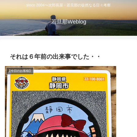
since 2004〜次郎長屋・若旦那の徒然なる日々考察
若旦那Weblog
それは６年前の出来事でした・・
【今日のお客様】