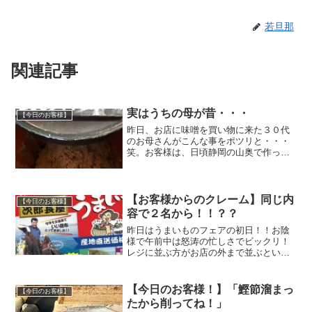
若旦那
関連記事
実はうちの母が昔・・・
【今日のお客様】
昨日、お店に味噌を買い物に来た３０代
のお母さんがこんな事をポツリと・・・
笑。お客様は、日頃静岡の山奥で作って
いる味噌を買っているとのこと。そのお
味噌は「どんどん赤いくなって行っ
て、、、」「美味しいんだけど、、、」
「もう無くなっちゃって、、」...
【お客様からのクレーム】同じ内
【今日のお客様】
容で２名から！！？？
昨日はうまいものフェアの初日！！お陰
様で午前中は怒涛の忙しさでビックリ！
レジに並ぶ方がお店の外まで並ぶという
凄さでした。本当に有り難い事です。そ
んな中、お客様からクレームを頂きまし
た・・・・。「貴方誰？このチラシに載
【今日のお客様！】「鰹節溜まっ
【今日のお客様】
っている人と違う！！！」...
たから削ってね！」