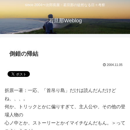
since 2004〜次郎長屋・若旦那の徒然なる日々考察
若旦那Weblog
倒錯の帰結
2004.11.05
折原一著：一応、「首吊り島」だけは読んだんだけど
ね、、、。
何か、トリックとかに偏りすぎて、主人公や、その他の登
場人物の
心ノ中とか、ストーリーとかイマイチなんだもん。＞って