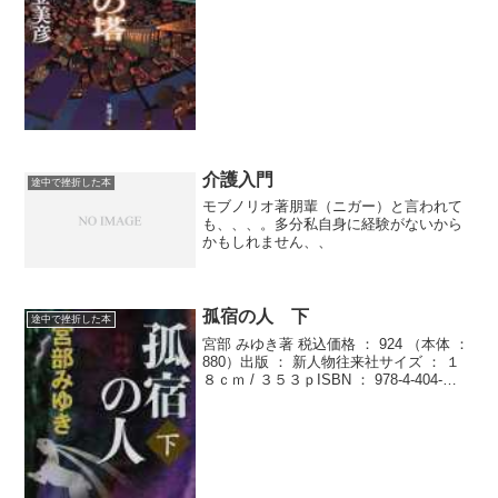
好きで...
介護入門
途中で挫折した本
モブノリオ著朋輩（ニガー）と言われて
も、、、。多分私自身に経験がないから
かもしれません、、
孤宿の人 下
途中で挫折した本
宮部 みゆき著 税込価格 ： 924 （本体 ：
880）出版 ： 新人物往来社サイズ ： １
８ｃｍ / ３５３ｐISBN ： 978-4-404-
03559-2発行年月 ： ２００８．５利用対
象 ： 一般やっぱ途中で挫折しまし
た、、、。宮...