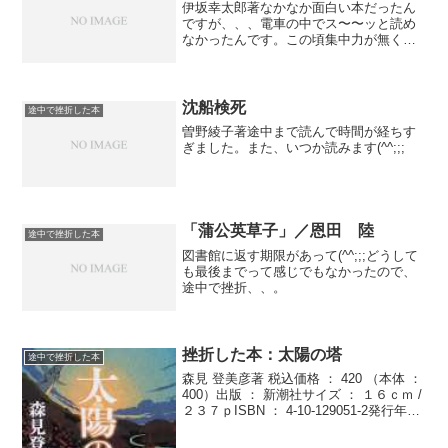
伊坂幸太郎著なかなか面白い本だったん
ですが、、、電車の中でス〜〜ッと読め
なかったんです。この頃集中力が無くな
っちゃったのかな、、？？
沈船検死
途中で挫折した本
曽野綾子著途中まで読んで時間が経ちす
ぎました。また、いつか読みます(^^;;;
「蒲公英草子」／恩田 陸
途中で挫折した本
図書館に返す期限があって(^^;;;どうして
も最後までって感じでもなかったので、
途中で挫折、、。
挫折した本：太陽の塔
途中で挫折した本
森見 登美彦著 税込価格 ： 420 （本体 ：
400）出版 ： 新潮社サイズ ： １６ｃｍ /
２３７ｐISBN ： 4-10-129051-2発行年月
： ２００６．６利用対象 ： 一般書評で
は本城まなみさんが、「こういう男性は