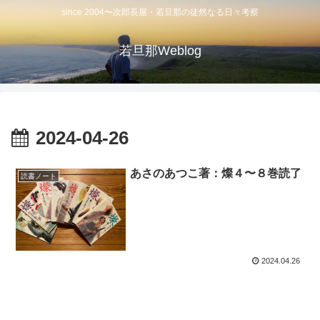
since 2004〜次郎長屋・若旦那の徒然なる日々考察
若旦那Weblog
2024-04-26
あさのあつこ著：燦４〜８巻読了
読書ノート
2024.04.26